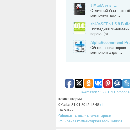
J!MailAlerts -…
Отличный бесплатный
компонент для…
sh404SEF v1.5.8 Bui
Последняя обновленн
версия (от…
AlphaRecommend Pr
Обновленная версия
компонента для…
←
JA Amazon S3 - CDN Compone
Комментарии
0
Marian
31.01.2012 12:48
#1
Не очень
Обновить список комментариев
RSS лента комментариев этой записи