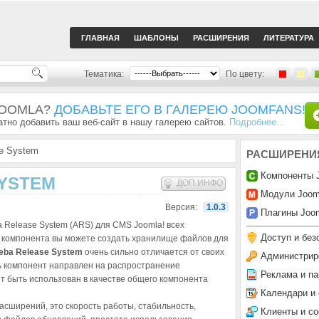
ГЛАВНАЯ
ШАБЛОНЫ
РАСШИРЕНИЯ
ЛИТЕРАТУРА
Тематика:
По цвету:
JOOMLA?
ДОБАВЬТЕ ЕГО В ГАЛЕРЕЮ JOOMFANS!
тно добавить ваш веб-сайт в нашу галерею сайтов.
Подробнее...
e System
РАСШИРЕНИ
Компоненты 
SYSTEM
ДОП.ИНФО
Модули Joom
Версия:
1.0.3
Плагины Joom
Release System (ARS) для CMS Joomla! всех
Доступ и без
 компонента вы можете создать хранилище файлов для
eba Release System
очень сильно отличается от своих
Администрир
дь компонент направлен на распространение
Реклама и па
т быть использован в качестве общего компонента
Календари и
асширений, это скорость работы, стабильность,
Клиенты и с