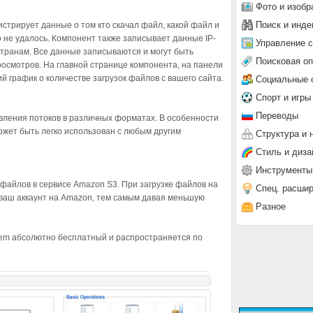
Фото и изобр
Поиск и инде
истрирует данные о том кто скачал файл, какой файл и
но не удалось. Компонент также записывает данные IP-
Управление 
 странам. Все данные записываются и могут быть
Поисковая о
осмотров. На главной странице компонента, на панели
й график о количестве загрузок файлов с вашего сайта.
Социальные 
Спорт и игры
Переводы
вления потоков в различных форматах. В особенности
ожет быть легко использован с любым другим
Структура и 
Стиль и диза
Инструменты
файлов в сервисе Amazon S3. При загрузке файлов на
Спец. расши
 ваш аккаунт на Amazon, тем самым давая меньшую
Разное
em абсолютно бесплатный и распространяется по