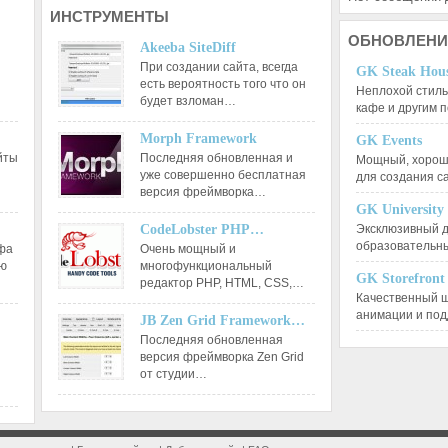
ИНСТРУМЕНТЫ
ОБНОВЛЕНИ
Akeeba SiteDiff
При создании сайта, всегда
GK Steak Hou
есть вероятность того что он
Неплохой стиль
будет взломан…
кафе и другим
Morph Framework
GK Events
йты
Последняя обновленная и
Мощный, хорошо
уже совершенно бесплатная
для создания 
версия фреймворка…
GK University
CodeLobster PHP…
Эксклюзивный д
образовательн
афа
Очень мощный и
ию
многофункциональный
GK Storefront
редактор РНР, HTML, CSS,…
Качественный ш
анимации и по
JB Zen Grid Framework…
Последняя обновленная
версия фреймворка Zen Grid
от студии…