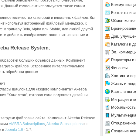
я файлов обновлений, простота использования,
Коммуникаци
я. Данный компонент используется также самим
Контакты и с
ченное количество категорий и вложенных файлов. Вы
Обмен конте
ент используя встроенный файловый менеджер. К
Бронировани
 к примеру Beta, Alpha или Stable, или любой другой
ете добавить изображение, заполнить описание и
Доп. улучше
Каталоги и д
eba Release System:
Эл. коммерц
Редакторы и 
 обработки больших объемов данных. Компонент
загрузок файлов. Встроенное интеллектуальное
Финансы
сть обработки данных.
Хостинг и се
Жизнь и люд
айт
 классы шаблона для каждого компонента? Akeeba
Карты и пого
ия "Хамелеон", которая сама подгоняет дизайн и
Миграция и к
.
Мобильность
Мультимеди
загрузки файлов на сайте. Компонент Akeeba Release
Отображение
нтами
AMBRA Subscriptions
,
Akeeba Subscriptions
и с
и в
Joomla 1.6
- 1.7.
Создание но