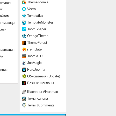
ThemeJoomla
ажения
Veero
кс
Templatka
сайтом
TemplateMonster
птимизация
JoomShaper
сети
OmegaTheme
ThemeForest
iTemplater
навигация
JoomlaTD
йн
JooMagic
PureJoomla
рения
Обновления (Update)
Разные шаблоны
Шаблоны Virtuemart
Темы Kunena
Темы JComments