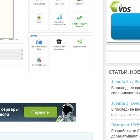
СТАТЬИ,
НОВ
Joomla 3.x, Bo
В последнее вр
спрашивают ка
Joomla 3, Boo
В последнее вр
очень часто ис
О №2
Развитие CMS
Разработчики C
дорабатывают 