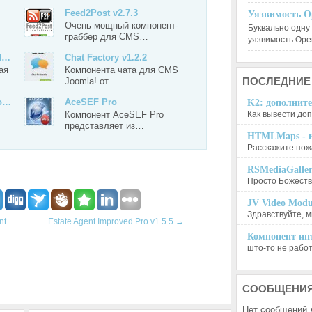
Feed2Post v2.7.3
Уязвимость O
Очень мощный компонент-
Буквально одну
граббер для CMS…
уязвимость Op
ld…
Chat Factory v1.2.2
ая
Компонента чата для CMS
ПОСЛЕДНИЕ
Joomla! от…
o…
AceSEF Pro
K2: дополните
Компонент AceSEF Pro
Как вывести доп
представляет из…
HTMLMaps - и
Расскажите пожа
RSMediaGalle
Просто Божеств
JV Video Modu
Здравствуйте, м
nt
Estate Agent Improved Pro v1.5.5
→
Компонент инт
што-то не работа
СООБЩЕНИ
Нет сообщений 