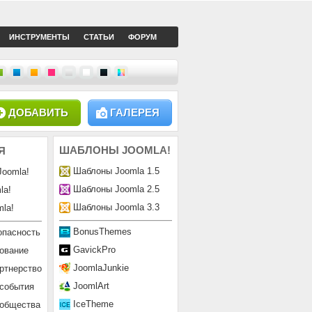
ИНСТРУМЕНТЫ
СТАТЬИ
ФОРУМ
ДОБАВИТЬ
ГАЛЕРЕЯ
ШАБЛОНЫ
JOOMLA!
Я
Шаблоны Joomla 1.5
Joomla!
Шаблоны Joomla 2.5
la!
Шаблоны Joomla 3.3
la!
BonusThemes
опасность
GavickPro
ование
JoomlaJunkie
ртнерство
JoomlArt
 события
IceTheme
ообщества