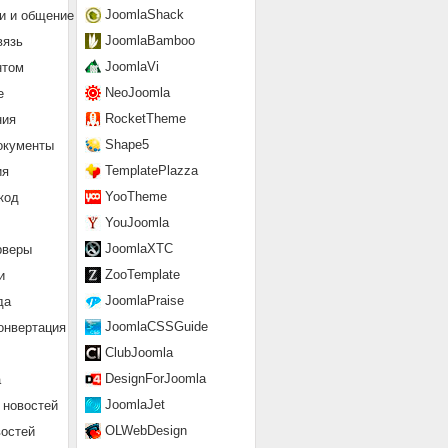
JoomlaShack
и и общение
JoomlaBamboo
вязь
JoomlaVi
нтом
NeoJoomla
е
RocketTheme
ния
Shape5
окументы
TemplatePlazza
ия
YooTheme
код
YouJoomla
JoomlaXTC
рверы
ZooTemplate
и
JoomlaPraise
да
JoomlaCSSGuide
онвертация
ClubJoomla
DesignForJoomla
а
JoomlaJet
 новостей
OLWebDesign
востей