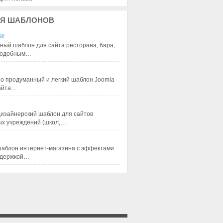
Я
ШАБЛОНОВ
se
ный шаблон для сайта ресторана, бара,
 подобным…
 продуманный и легкий шаблон Joomla
сайта…
изайнерский шаблон для сайтов
ых учреждений (школ,…
аблон интернет-магазина с эффектами
ддержкой…