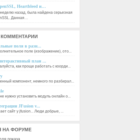
penSSL, Heartbleed и…
 неделю назад, была найдена серьезная
enSSL. Данная…
КОММЕНТАРИИ
льные поля в разн...
олнительное поле (изображение), ото...
нтерактивный план ...
луйста, как проще работать с коорди...
ry
енный компонент, немного по разбирал...
le
не нужно установить модуль онлайн о...
еграции JFusion v...
ет сайт у jfusion... Люди добрые, ...
Я
НА ФОРУМЕ
для показа