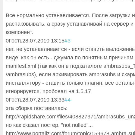
Все нормально устанавливается
. После загрузки 
распаковывать, а сразу устанавливай на сервер и
компонент.
0
Гость
28.07.2010 13:15
#3
нет, не устанавливается - если ставить выложенн
виде, как он есть - джумла по понятным причинам
manifest.xml (так как он в подкаталоге ambrasub
/ambrasubs), если архивировать ambrasubs и скар
инсталлятору - ставить только плагин, все осталь
игнорируется. пробовал на 1.5.17
0
Гость
28.07.2010 13:33
#4
эта сборка поставилась:
http://rapidshare.com/files/408827371/ambrasubs_unzi
но как сказал постер, "not nulled"...
http://www.portaliz.com/forum/topic/159678-ambra-subs