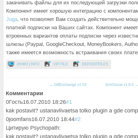
закачивать файлы для их последующей загрузки пол
Компонент имеет хорошую интеграцию с компонент
Juga
, что позволяет Вам создать действительно мо
платной подписки на Ваших сайтах. Компонент имеет
втроенных вариантов оплаты подписки через извест
шлюзы (Paypal, GoogleCheckout, MoneyBookers, Authoriz
также имеется возможность встраивания своих плат
ИНФО | INFO
VIP-FILE
DEPOSITFILES
←
GiftExchange v1.03
JomSocial v1.8.4
Комментарии
0
Гость
16.07.2010 18:26
#1
kak postavit? ustanavlivaetsa tolko plugin a gde com
0
joomfans
16.07.2010 18:44
#2
Цитирую Psychopath:
kak postavit? ustanavlivaetsa tolko plugin a gde com