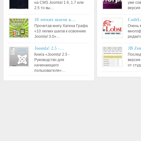
на CMS Joomla! 1.6, 1.7 или
уже со
2.5 то вы…
версия
10 легких шагов к…
CodeL
Прочитав книгу Хагена Графа
Очень 
«10 легких шагов к освоению
многоф
Joomla! 3.0»…
редакт
Joomla! 2.5 -…
JB Ze
Книга «Joomla! 2.5 -
Послед
Руководство для
версия
начинающего
от сту
пользователя»…