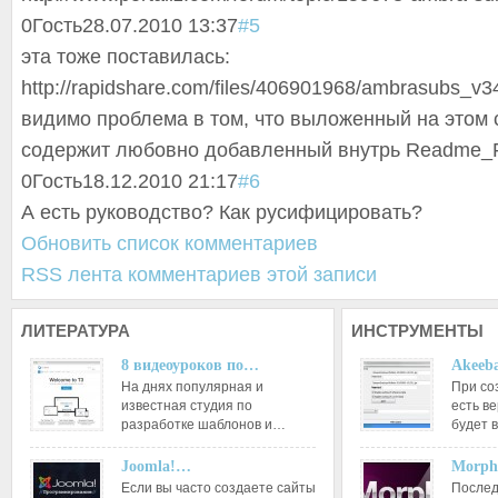
0
Гость
28.07.2010 13:37
#5
эта тоже поставилась:
http://rapidshare.com/files/406901968/ambrasubs_v3
видимо проблема в том, что выложенный на этом 
содержит любовно добавленный внутрь Readme_Firs
0
Гость
18.12.2010 21:17
#6
А есть руководство? Как русифицировать?
Обновить список комментариев
RSS лента комментариев этой записи
ЛИТЕРАТУРА
ИНСТРУМЕНТЫ
8 видеоуроков по…
Akeeba
На днях популярная и
При со
известная студия по
есть ве
разработке шаблонов и…
будет 
Joomla!…
Morph
Если вы часто создаете сайты
Послед