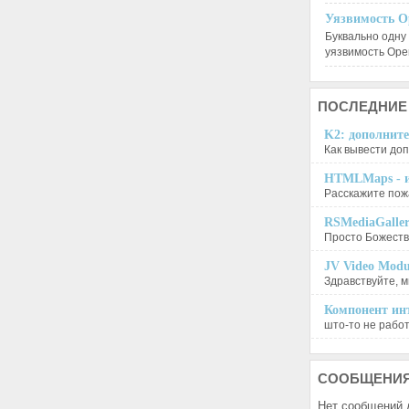
Уязвимость O
Буквально одну
уязвимость Op
ПОСЛЕДНИЕ
K2: дополните
Как вывести доп
HTMLMaps - и
Расскажите пожа
RSMediaGalle
Просто Божеств
JV Video Modu
Здравствуйте, м
Компонент инт
што-то не работа
СООБЩЕНИ
Нет сообщений 