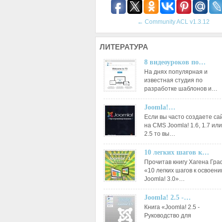
←
Community ACL v1.3.12
ЛИТЕРАТУРА
8 видеоуроков по…
На днях популярная и
известная студия по
разработке шаблонов и…
Joomla!…
Если вы часто создаете са
на CMS Joomla! 1.6, 1.7 или
2.5 то вы…
10 легких шагов к…
Прочитав книгу Хагена Гр
«10 легких шагов к освоен
Joomla! 3.0»…
Joomla! 2.5 -…
Книга «Joomla! 2.5 -
Руководство для