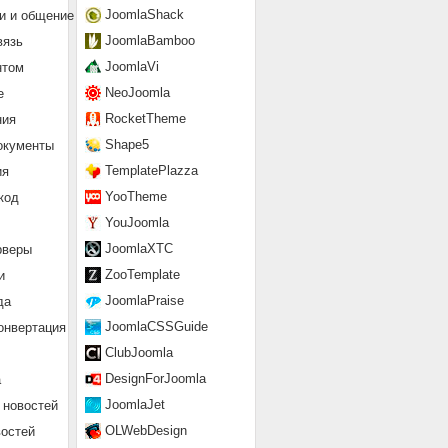
JoomlaShack
и и общение
JoomlaBamboo
вязь
JoomlaVi
нтом
NeoJoomla
е
RocketTheme
ния
Shape5
окументы
TemplatePlazza
ия
YooTheme
код
YouJoomla
JoomlaXTC
рверы
ZooTemplate
и
JoomlaPraise
да
JoomlaCSSGuide
онвертация
ClubJoomla
DesignForJoomla
а
JoomlaJet
 новостей
OLWebDesign
востей