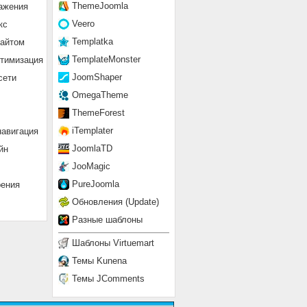
ThemeJoomla
ажения
Veero
кс
Templatka
сайтом
TemplateMonster
птимизация
JoomShaper
сети
OmegaTheme
ThemeForest
iTemplater
навигация
JoomlaTD
йн
JooMagic
PureJoomla
рения
Обновления (Update)
Разные шаблоны
Шаблоны Virtuemart
Темы Kunena
Темы JComments