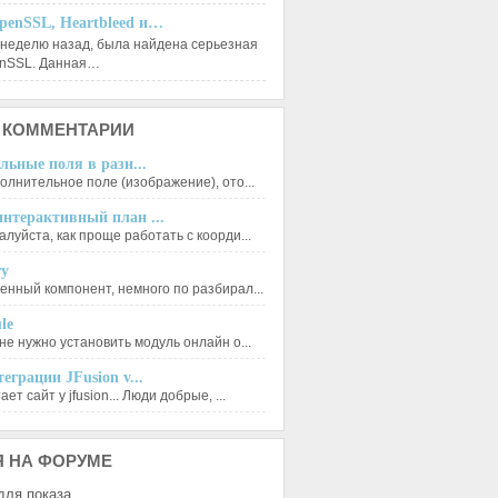
penSSL, Heartbleed и…
 неделю назад, была найдена серьезная
enSSL. Данная…
КОММЕНТАРИИ
льные поля в разн...
олнительное поле (изображение), ото...
нтерактивный план ...
луйста, как проще работать с коорди...
ry
енный компонент, немного по разбирал...
le
не нужно установить модуль онлайн о...
еграции JFusion v...
ет сайт у jfusion... Люди добрые, ...
Я
НА ФОРУМЕ
для показа