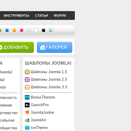
ИНСТРУМЕНТЫ
СТАТЬИ
ФОРУМ
ДОБАВИТЬ
ГАЛЕРЕЯ
ШАБЛОНЫ
JOOMLA!
Я
Шаблоны Joomla 1.5
Joomla!
Шаблоны Joomla 2.5
la!
Шаблоны Joomla 3.3
la!
BonusThemes
опасность
GavickPro
ование
JoomlaJunkie
ртнерство
JoomlArt
 события
IceTheme
ообщества