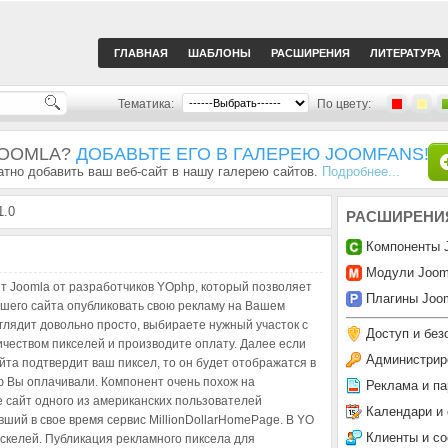
ГЛАВНАЯ
ШАБЛОНЫ
РАСШИРЕНИЯ
ЛИТЕРАТУРА
Тематика:
По цвету:
JOOMLA?
ДОБАВЬТЕ ЕГО В ГАЛЕРЕЮ JOOMFANS!
тно добавить ваш веб-сайт в нашу галерею сайтов.
Подробнее...
1.0
РАСШИРЕНИ
Компоненты 
Модули Joom
т Joomla от разработчиков YOphp, который позволяет
Плагины Joom
шего сайта опубликовать свою рекламу на Вашем
глядит довольно просто, выбираете нужный участок с
Доступ и без
чеством пикселей и производите оплату. Далее если
Администрир
та подтвердит ваш пиксел, то он будет отображатся в
ю Вы оплачивали. Компонент очень похож на
Реклама и па
 сайт одного из американских пользователей
Календари и
ший в свое время сервис MillionDollarHomePage. В YO
Клиенты и с
искелей. Публикация рекламного пиксела для