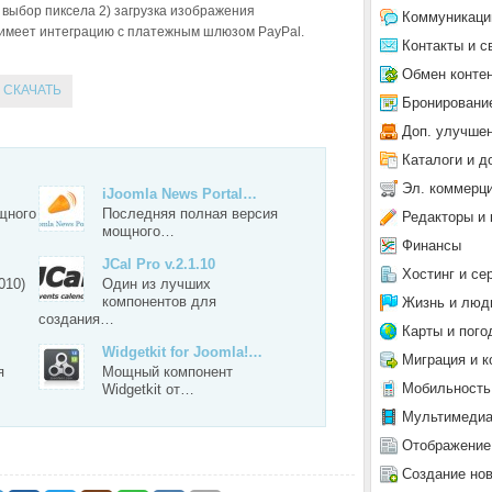
) выбор пиксела 2) загрузка изображения
Коммуникаци
 имеет интеграцию с платежным шлюзом PayPal.
Контакты и с
Обмен конте
СКАЧАТЬ
Бронировани
Доп. улучше
Каталоги и д
Эл. коммерц
iJoomla News Portal…
щного
Последняя полная версия
Редакторы и 
мощного…
Финансы
JCal Pro v.2.1.10
Хостинг и се
010)
Один из лучших
компонентов для
Жизнь и люд
создания…
Карты и пого
Widgetkit for Joomla!…
Миграция и к
я
Мощный компонент
Мобильность
Widgetkit от…
Мультимеди
Отображение
Создание но