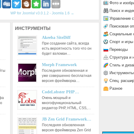
Фото и изобр
Поиск и инде
WP for Joomla! v3.0.1.2 - Joomla 1.6
→
Управление 
Поисковая о
ИНСТРУМЕНТЫ
Социальные 
Akeeba SiteDiff
Спорт и игры
При создании сайта, всегда
есть вероятность того что он
Переводы
будет взломан…
Структура и 
Morph Framework
Стиль и диза
йты
Последняя обновленная и
Инструменты
уже совершенно бесплатная
Спец. расши
версия фреймворка…
Разное
CodeLobster PHP…
афа
Очень мощный и
ию
многофункциональный
редактор РНР, HTML, CSS,…
JB Zen Grid Framework…
Последняя обновленная
версия фреймворка Zen Grid