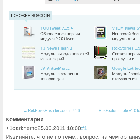
ПОХОЖИЕ НОВОСТИ
YOOTweet v1.5.4
VTEM News S
Обновленная версия
Неплохой бес
модуля YOOTweet…
модуль для…
YJ News Flash 1
RokStories 1.
Модуль вывода новостей
Свежая верси
из категорий…
прокрутки и…
JV VirtueMart…
Google Latitu
Модуль скроллинга
Модуль Jooml
товаров для…
отображения
←
RokNewsFlash for Joomla! 1.6
RokFeatureTable v1.0 fo
Комментарии
+1
darknemo
25.03.2011 18:08
#1
Извиняйте, что не по теме.. вопрос: на чем органи