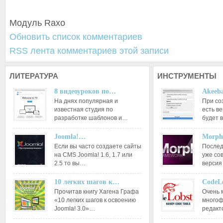
Модуль Raxo
Обновить список комментариев
RSS лента комментариев этой записи
ЛИТЕРАТУРА
ИНСТРУМЕНТЫ
8 видеоуроков по…
Akeeba
На днях популярная и
При со
известная студия по
есть ве
разработке шаблонов и…
будет 
Joomla!…
Morph
Если вы часто создаете сайты
Послед
на CMS Joomla! 1.6, 1.7 или
уже со
2.5 то вы…
версия
10 легких шагов к…
CodeL
Прочитав книгу Хагена Графа
Очень 
«10 легких шагов к освоению
многоф
Joomla! 3.0»…
редакт