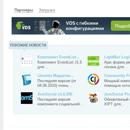
Партнеры
Загрузка
СКАЧАТЬ
ПОХОЖИЕ НОВОСТИ
Компонент EventList…
LightBox Log
Компонент EventList J1.5
Ajax форма ре
для…
логина для…
iJoomla Magazine…
Community P
Последняя версия (от
Мощный компо
04.06.2010) очень…
помощью кот
JomSocial v1.6.290
JomSocial Pr
Последняя версия
Обновленный 
компонента социальной…
XIPT для…