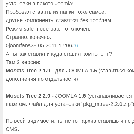
установки в пакете Joomla!.
Пробовал ставить из папки тоже самое.
другие компоненты ставятся без проблем.
Режим safe mode patch отключен.
Странно, конечно.
0
joomfans
28.05.2011 17:06
#6
А ты как ставил и куда ставил компонент?
Там 2 версии:
Mosets Tree 2.1.9
- для JOOMLA
1.5
(ставиться ко
дополнения по отдельности)
Mosets Tree 2.2.0
- JOOMLA
1.6
(устанавливаетс
я
пакетом. Файл для установки "pkg_mtree-2.2.0.zip"
По всей видимости, ты не тот архив ставишь и не 
CMS.