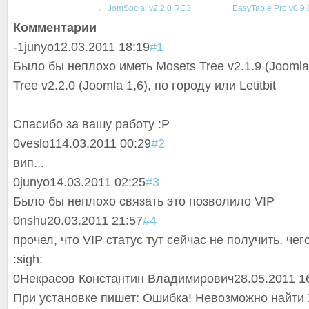
←
JomSocial v2.2.0 RC3
EasyTable Pro v0.9
Комментарии
-1
junyo
12.03.2011 18:19
#1
Было бы неплохо иметь Mosets Tree v2.1.9 (Joomla
Tree v2.2.0 (Joomla 1,6), по городу или Letitbit
Спасибо за вашу работу :P
0
veslo1
14.03.2011 00:29
#2
вип...
0
junyo
14.03.2011 02:25
#3
Было бы неплохо связать это позволило VIP
0
nshu
20.03.2011 21:57
#4
прочел, что VIP статус тут сейчас не получить. чег
:sigh:
0
Некрасов Константин Владимирович
28.05.2011 1
При установке пишет: Ошибка! Невозможно найт