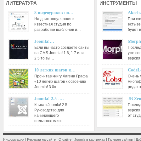
ЛИТЕРАТУРА
ИНСТРУМЕНТЫ
8 видеоуроков по…
Akeeba
На днях популярная и
При со
известная студия по
есть ве
разработке шаблонов и…
будет 
Joomla!…
Morph
Если вы часто создаете сайты
Послед
на CMS Joomla! 1.6, 1.7 или
уже со
2.5 то вы…
версия
10 легких шагов к…
CodeL
Прочитав книгу Хагена Графа
Очень 
«10 легких шагов к освоению
многоф
Joomla! 3.0»…
редакт
Joomla! 2.5 -…
JB Ze
Книга «Joomla! 2.5 -
Послед
Руководство для
версия
начинающего
от сту
пользователя»…
Информация
|
Реклама на сайте
|
О сайте
|
Joomla в картинках
|
Галерея сайтов
|
До