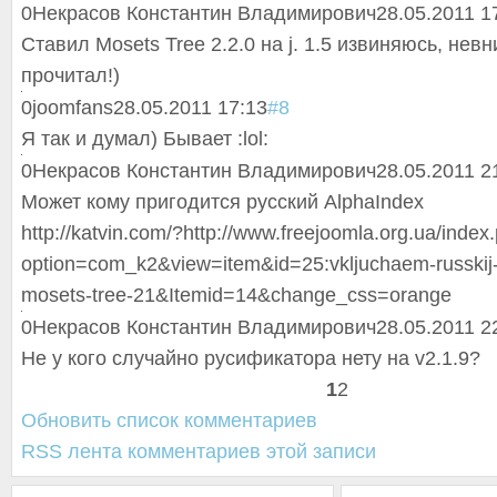
0
Некрасов Константин Владимирович
28.05.2011 1
Ставил Mosets Tree 2.2.0 на j. 1.5 извиняюсь, нев
прочитал!)
0
joomfans
28.05.2011 17:13
#8
Я так и думал) Бывает :lol:
0
Некрасов Константин Владимирович
28.05.2011 2
Может кому пригодится русский AlphaIndex
http://katvin.com/?http://www.freejoomla.org.ua/index
option=com_k2&view=item&id=25:vkljuchaem-russkij-
mosets-tree-21&Itemid=14&change_css=orange
0
Некрасов Константин Владимирович
28.05.2011 2
Не у кого случайно русификатора нету на v2.1.9?
1
2
Обновить список комментариев
RSS лента комментариев этой записи