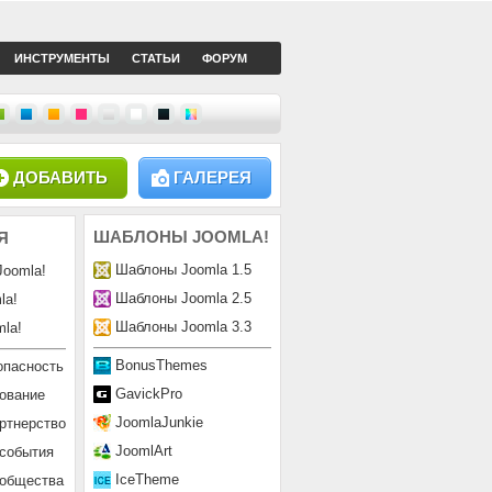
ИНСТРУМЕНТЫ
СТАТЬИ
ФОРУМ
ДОБАВИТЬ
ГАЛЕРЕЯ
ШАБЛОНЫ
JOOMLA!
Я
Шаблоны Joomla 1.5
Joomla!
Шаблоны Joomla 2.5
la!
Шаблоны Joomla 3.3
la!
BonusThemes
опасность
GavickPro
ование
JoomlaJunkie
ртнерство
JoomlArt
 события
IceTheme
ообщества