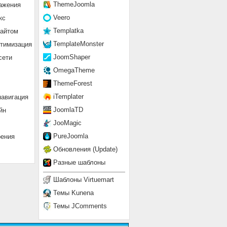
ThemeJoomla
ажения
Veero
кс
Templatka
сайтом
TemplateMonster
птимизация
JoomShaper
сети
OmegaTheme
ThemeForest
iTemplater
навигация
JoomlaTD
йн
JooMagic
PureJoomla
рения
Обновления (Update)
Разные шаблоны
Шаблоны Virtuemart
Темы Kunena
Темы JComments