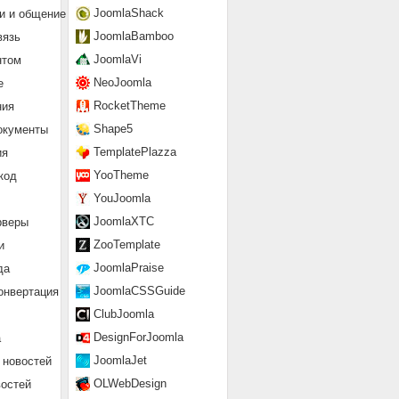
JoomlaShack
и и общение
JoomlaBamboo
вязь
JoomlaVi
нтом
NeoJoomla
е
RocketTheme
ния
Shape5
окументы
TemplatePlazza
ия
YooTheme
код
YouJoomla
JoomlaXTC
рверы
ZooTemplate
и
JoomlaPraise
да
JoomlaCSSGuide
онвертация
ClubJoomla
DesignForJoomla
а
JoomlaJet
 новостей
OLWebDesign
востей