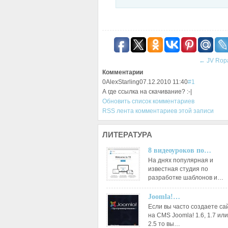
←
JV Rop
Комментарии
0
AlexStarling
07.12.2010 11:40
#1
А где ссылка на скачивание? :-|
Обновить список комментариев
RSS лента комментариев этой записи
ЛИТЕРАТУРА
8 видеоуроков по…
На днях популярная и
известная студия по
разработке шаблонов и…
Joomla!…
Если вы часто создаете са
на CMS Joomla! 1.6, 1.7 или
2.5 то вы…