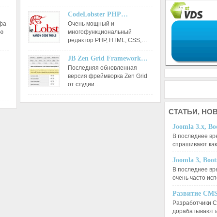
CodeLobster PHP…
афа
Очень мощный и
ию
многофункциональный
редактор РНР, HTML, CSS,…
JB Zen Grid Framework…
Последняя обновленная
версия фреймворка Zen Grid
от студии…
СТАТЬИ,
НОВ
Joomla 3.x, Bo
В последнее вр
спрашивают ка
Joomla 3, Boo
В последнее вр
очень часто ис
Развитие CMS
Разработчики C
дорабатывают 