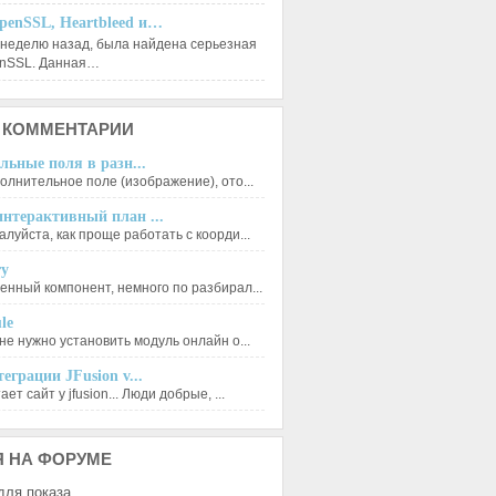
penSSL, Heartbleed и…
 неделю назад, была найдена серьезная
enSSL. Данная…
КОММЕНТАРИИ
льные поля в разн...
олнительное поле (изображение), ото...
нтерактивный план ...
луйста, как проще работать с коорди...
ry
енный компонент, немного по разбирал...
le
не нужно установить модуль онлайн о...
еграции JFusion v...
ет сайт у jfusion... Люди добрые, ...
Я
НА ФОРУМЕ
для показа