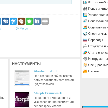
Фото и изобр
Поиск и инде
Управление 
Поисковая о
Социальные 
a
JV Mojow
→
Спорт и игры
Переводы
Структура и 
Стиль и диза
Инструменты
ИНСТРУМЕНТЫ
Спец. расши
Разное
Akeeba SiteDiff
При создании сайта, всегда
есть вероятность того что он
будет взломан…
Morph Framework
йты
Последняя обновленная и
уже совершенно бесплатная
версия фреймворка…