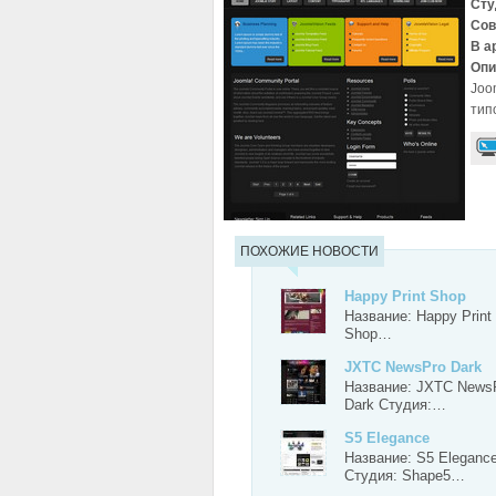
Сту
Сов
В а
Опи
Joo
тип
ПОХОЖИЕ НОВОСТИ
Happy Print Shop
Название: Happy Print
Shop…
JXTC NewsPro Dark
Название: JXTC News
Dark Студия:…
S5 Elegance
Название: S5 Eleganc
Студия: Shape5…