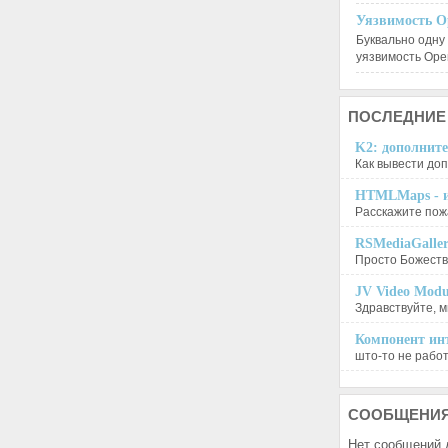
Уязвимость O
Буквально одну
уязвимость Op
ПОСЛЕДНИЕ
K2: дополните
Как вывести доп
HTMLMaps - и
Расскажите пожа
RSMediaGalle
Просто Божеств
JV Video Modu
Здравствуйте, м
Компонент инт
што-то не работа
СООБЩЕНИ
Нет сообщений 