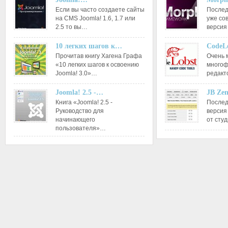
Если вы часто создаете сайты
Послед
на CMS Joomla! 1.6, 1.7 или
уже со
2.5 то вы…
версия
10 легких шагов к…
CodeL
Прочитав книгу Хагена Графа
Очень 
«10 легких шагов к освоению
многоф
Joomla! 3.0»…
редакт
Joomla! 2.5 -…
JB Ze
Книга «Joomla! 2.5 -
Послед
Руководство для
версия
начинающего
от сту
пользователя»…