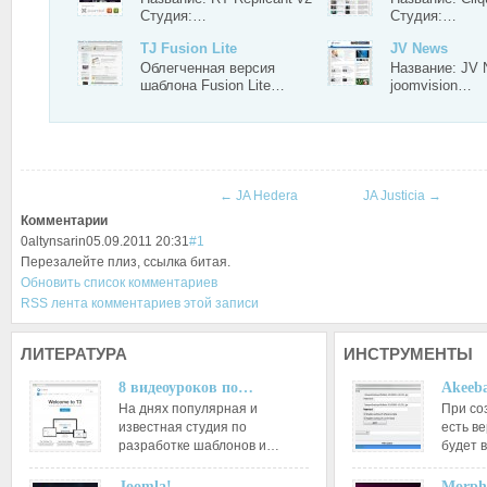
Студия:…
Студия:…
TJ Fusion Lite
JV News
Облегченная версия
Название: JV 
шаблона Fusion Lite…
joomvision…
←
JA Hedera
JA Justicia
→
Комментарии
0
altynsarin
05.09.2011 20:31
#1
Перезалейте плиз, ссылка битая.
Обновить список комментариев
RSS лента комментариев этой записи
ЛИТЕРАТУРА
ИНСТРУМЕНТЫ
8 видеоуроков по…
Akeeba
На днях популярная и
При со
известная студия по
есть ве
разработке шаблонов и…
будет 
Joomla!…
Morph