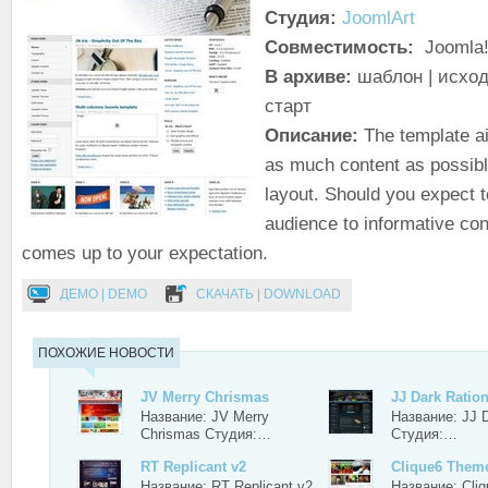
Студия:
JoomlArt
Совместимость:
Joomla!
В архиве:
шаблон | исход
старт
Описание:
The template ai
as much content as possibl
layout. Should you expect 
audience to informative cont
comes up to your expectation.
ДЕМО | DEMO
СКАЧАТЬ | DOWNLOAD
ПОХОЖИЕ НОВОСТИ
JV Merry Chrismas
JJ Dark Ration
Название: JV Merry
Название: JJ D
Chrismas Студия:…
Студия:…
RT Replicant v2
Clique6 Them
Название: RT Replicant v2
Название: Cli