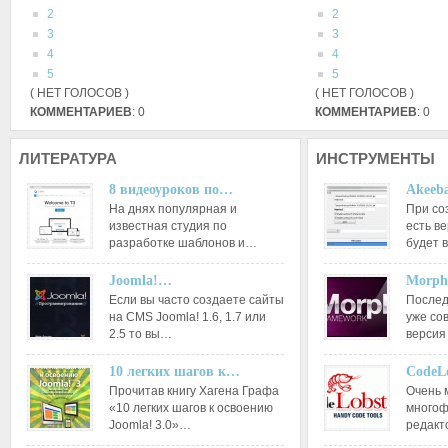
2
2
3
3
4
4
5
5
( НЕТ ГОЛОСОВ )
( НЕТ ГОЛОСОВ )
КОММЕНТАРИЕВ
: 0
КОММЕНТАРИЕВ
: 0
ЛИТЕРАТУРА
ИНСТРУМЕНТЫ
8 видеоуроков по…
Akeeba
На днях популярная и
При со
известная студия по
есть ве
разработке шаблонов и…
будет 
Joomla!…
Morph
Если вы часто создаете сайты
Послед
на CMS Joomla! 1.6, 1.7 или
уже со
2.5 то вы…
версия
10 легких шагов к…
CodeL
Прочитав книгу Хагена Графа
Очень 
«10 легких шагов к освоению
многоф
Joomla! 3.0»…
редакт