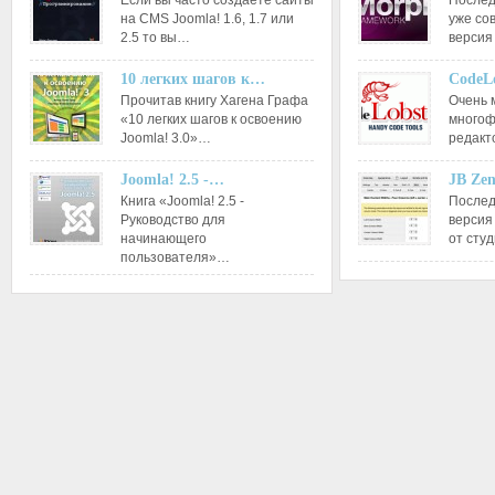
Если вы часто создаете сайты
Послед
на CMS Joomla! 1.6, 1.7 или
уже со
2.5 то вы…
версия
10 легких шагов к…
CodeL
Прочитав книгу Хагена Графа
Очень 
«10 легких шагов к освоению
многоф
Joomla! 3.0»…
редакт
Joomla! 2.5 -…
JB Ze
Книга «Joomla! 2.5 -
Послед
Руководство для
версия
начинающего
от сту
пользователя»…