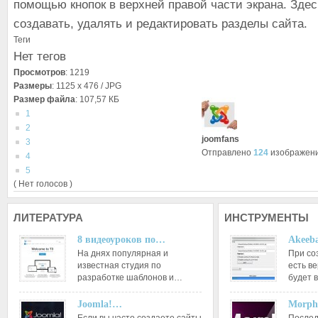
помощью кнопок в верхней правой части экрана. Зде
создавать, удалять и редактировать разделы сайта.
Теги
Нет тегов
Просмотров
: 1219
Размеры
: 1125 x 476 / JPG
Размер файла
: 107,57 КБ
1
2
joomfans
3
Отправлено
124
изображен
4
5
( Нет голосов )
ЛИТЕРАТУРА
ИНСТРУМЕНТЫ
8 видеоуроков по…
Akeeba
На днях популярная и
При со
известная студия по
есть ве
разработке шаблонов и…
будет 
Joomla!…
Morph