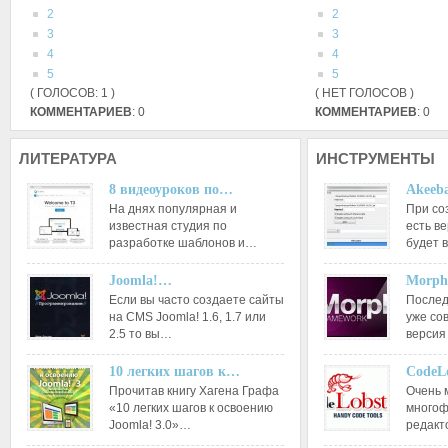
2
2
3
3
4
4
5
5
( ГОЛОСОВ: 1 )
( НЕТ ГОЛОСОВ )
КОММЕНТАРИЕВ
: 0
КОММЕНТАРИЕВ
: 0
ЛИТЕРАТУРА
ИНСТРУМЕНТЫ
8 видеоуроков по…
Akeeba
На днях популярная и
При со
известная студия по
есть ве
разработке шаблонов и…
будет 
Joomla!…
Morph
Если вы часто создаете сайты
Послед
на CMS Joomla! 1.6, 1.7 или
уже со
2.5 то вы…
версия
10 легких шагов к…
CodeL
Прочитав книгу Хагена Графа
Очень 
«10 легких шагов к освоению
многоф
Joomla! 3.0»…
редакт