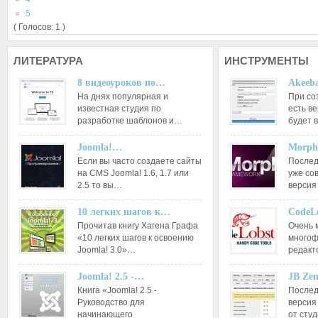
5
( Голосов: 1 )
ЛИТЕРАТУРА
ИНСТРУМЕНТЫ
8 видеоуроков по…
Akeeba
На днях популярная и
При со
известная студия по
есть ве
разработке шаблонов и…
будет 
Joomla!…
Morph
Если вы часто создаете сайты
Послед
на CMS Joomla! 1.6, 1.7 или
уже со
2.5 то вы…
версия
10 легких шагов к…
CodeL
Прочитав книгу Хагена Графа
Очень 
«10 легких шагов к освоению
многоф
Joomla! 3.0»…
редакт
Joomla! 2.5 -…
JB Ze
Книга «Joomla! 2.5 -
Послед
Руководство для
версия
начинающего
от сту