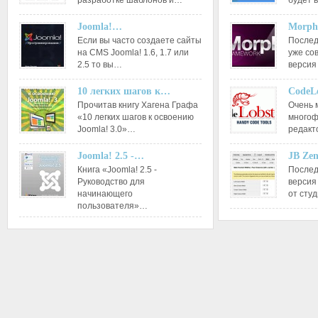
разработке шаблонов и…
будет 
Joomla!…
Morph
Если вы часто создаете сайты
Послед
на CMS Joomla! 1.6, 1.7 или
уже со
2.5 то вы…
версия
10 легких шагов к…
CodeL
Прочитав книгу Хагена Графа
Очень 
«10 легких шагов к освоению
многоф
Joomla! 3.0»…
редакт
Joomla! 2.5 -…
JB Ze
Книга «Joomla! 2.5 -
Послед
Руководство для
версия
начинающего
от сту
пользователя»…