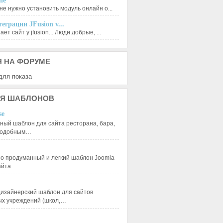
le
не нужно установить модуль онлайн о...
еграции JFusion v...
ет сайт у jfusion... Люди добрые, ...
Я
НА ФОРУМЕ
для показа
Я
ШАБЛОНОВ
se
ный шаблон для сайта ресторана, бара,
 подобным…
 продуманный и легкий шаблон Joomla
сайта…
изайнерский шаблон для сайтов
ых учреждений (школ,…