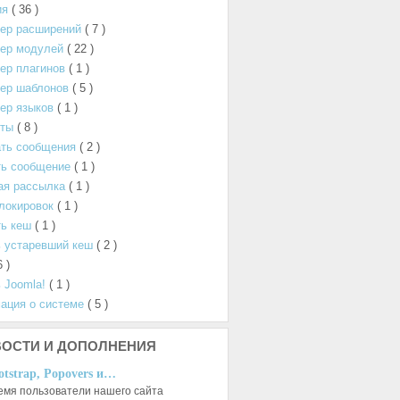
ия
( 36 )
ер расширений
( 7 )
ер модулей
( 22 )
ер плагинов
( 1 )
ер шаблонов
( 5 )
ер языков
( 1 )
нты
( 8 )
ать сообщения
( 2 )
ть сообщение
( 1 )
ая рассылка
( 1 )
локировок
( 1 )
ь кеш
( 1 )
 устаревший кеш
( 2 )
6 )
 Joomla!
( 1 )
ация о системе
( 5 )
ОСТИ И ДОПОЛНЕНИЯ
otstrap, Popovers и…
емя пользователи нашего сайта