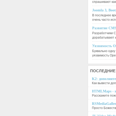
спрашивают ка
Joomla 3, Boo
В последнее вр
очень часто ис
Развитие CMS
Разработчики C
дорабатывают 
Уязвимость O
Буквально одну
уязвимость Op
ПОСЛЕДНИЕ
K2: дополните
Как вывести доп
HTMLMaps - и
Расскажите пожа
RSMediaGalle
Просто Божеств