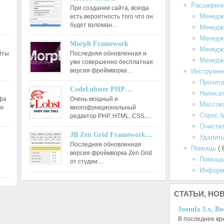
Расширен
При создании сайта, всегда
Менедж
есть вероятность того что он
будет взломан…
Менедж
Менедж
Morph Framework
Менедж
йты
Последняя обновленная и
Менедж
уже совершенно бесплатная
версия фреймворка…
Инструме
Прочит
CodeLobster PHP…
Написа
афа
Очень мощный и
Массов
ию
многофункциональный
Сброс б
редактор РНР, HTML, CSS,…
Очистит
JB Zen Grid Framework…
Удалить
Последняя обновленная
Помощь
( 
версия фреймворка Zen Grid
Помощь
от студии…
Информ
СТАТЬИ,
НОВ
Joomla 3.x, Bo
В последнее вр