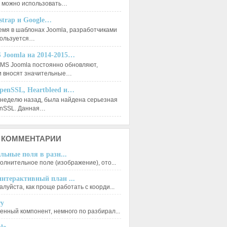
к можно использовать…
tstrap и Google…
емя в шаблонах Joomla, разработчиками
пользуется…
 Joomla на 2014-2015…
MS Joomla постоянно обновляют,
и вносят значительные…
penSSL, Heartbleed и…
 неделю назад, была найдена серьезная
enSSL. Данная…
КОММЕНТАРИИ
льные поля в разн...
олнительное поле (изображение), ото...
нтерактивный план ...
луйста, как проще работать с коорди...
ry
енный компонент, немного по разбирал...