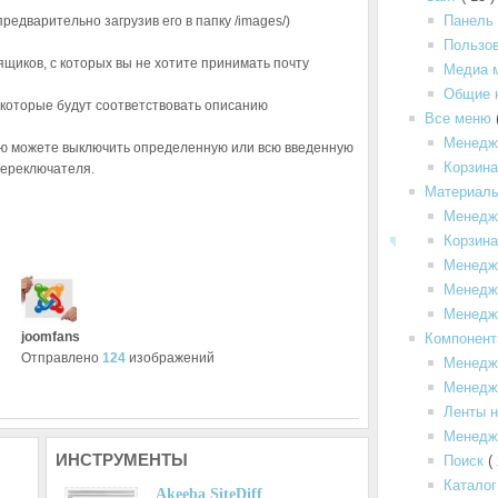
Панель
редварительно загрузив его в папку /images/)
Пользо
ящиков, с которых вы не хотите принимать почту
Медиа 
Общие 
, которые будут соответствовать описанию
Все меню
Менедж
ью можете выключить определенную или всю введенную
Корзин
переключателя.
Материал
Менедж
Корзина
Менедж
Менедже
Менедж
joomfans
Компонен
Отправлено
124
изображений
Менедж
Менедже
Ленты н
Менедж
ИНСТРУМЕНТЫ
Поиск
(
Каталог
Akeeba SiteDiff