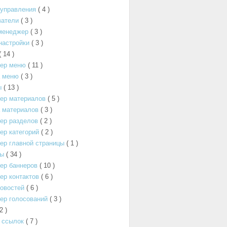
 управления
( 4 )
ватели
( 3 )
менеджер
( 3 )
настройки
( 3 )
( 14 )
ер меню
( 11 )
а меню
( 3 )
ы
( 13 )
ер материалов
( 5 )
 материалов
( 3 )
ер разделов
( 2 )
р категорий
( 2 )
ер главной страницы
( 1 )
ты
( 34 )
ер баннеров
( 10 )
р контактов
( 6 )
овостей
( 6 )
ер голосований
( 3 )
 2 )
 ссылок
( 7 )