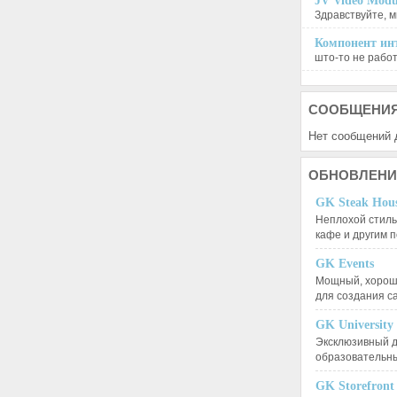
JV Video Modu
Здравствуйте, м
Компонент инт
што-то не работа
СООБЩЕНИ
Нет сообщений 
ОБНОВЛЕНИ
GK Steak Hou
Неплохой стиль
кафе и другим
GK Events
Мощный, хорошо
для создания 
GK University
Эксклюзивный д
образовательн
GK Storefront