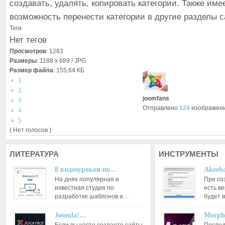
создавать, удалять, копировать категории. Также име
возможность перенести категории в другие разделы с
Теги
Нет тегов
Просмотров
: 1283
Размеры
: 1188 x 689 / JPG
Размер файла
: 155,64 КБ
1
2
joomfans
3
Отправлено
124
изображен
4
5
( Нет голосов )
ЛИТЕРАТУРА
ИНСТРУМЕНТЫ
8 видеоуроков по…
Akeeba
На днях популярная и
При со
известная студия по
есть ве
разработке шаблонов и…
будет 
Joomla!…
Morph