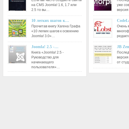
Если вы часто создаете сайты
Послед
на CMS Joomla! 1.6, 1.7 или
уже со
2.5 то вы…
версия
10 легких шагов к…
CodeL
Прочитав книгу Хагена Графа
Очень 
«10 легких шагов к освоению
многоф
Joomla! 3.0»…
редакт
Joomla! 2.5 -…
JB Ze
Книга «Joomla! 2.5 -
Послед
Руководство для
версия
начинающего
от сту
пользователя»…