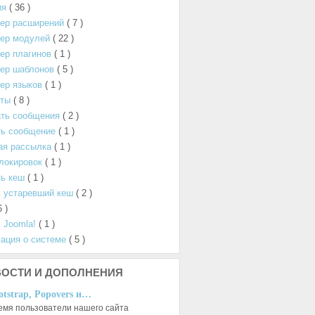
ия
( 36 )
ер расширений
( 7 )
ер модулей
( 22 )
ер плагинов
( 1 )
ер шаблонов
( 5 )
ер языков
( 1 )
нты
( 8 )
ать сообщения
( 2 )
ть сообщение
( 1 )
ая рассылка
( 1 )
локировок
( 1 )
ь кеш
( 1 )
 устаревший кеш
( 2 )
6 )
 Joomla!
( 1 )
ация о системе
( 5 )
ОСТИ И ДОПОЛНЕНИЯ
otstrap, Popovers и…
емя пользователи нашего сайта