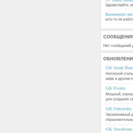
JV Video Modu
Здравствуйте, м
Компонент инт
што-то не работа
СООБЩЕНИ
Нет сообщений 
ОБНОВЛЕНИ
GK Steak Hou
Неплохой стиль
кафе и другим
GK Events
Мощный, хорошо
для создания 
GK University
Эксклюзивный д
образовательн
GK Storefront