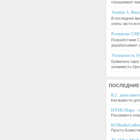
спрашивают ка
Joomla 3, Boo
В последнее вр
очень часто ис
Развитие CMS
Разработчики C
дорабатывают 
Уязвимость O
Буквально одну
уязвимость Op
ПОСЛЕДНИЕ
K2: дополните
Как вывести доп
HTMLMaps - и
Расскажите пожа
RSMediaGalle
Просто Божеств