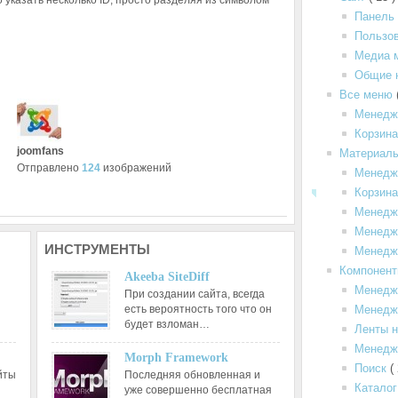
 указать несколько ID, просто разделяя из символом
Панель
Пользо
Медиа 
Общие 
Все меню
Менедж
Корзин
joomfans
Материал
Отправлено
124
изображений
Менедж
Корзина
Менедж
Менедже
ИНСТРУМЕНТЫ
Менедж
Компонен
Akeeba SiteDiff
Менедж
При создании сайта, всегда
есть вероятность того что он
Менедже
будет взломан…
Ленты н
Менедж
Morph Framework
Поиск
(
йты
Последняя обновленная и
Каталог
уже совершенно бесплатная