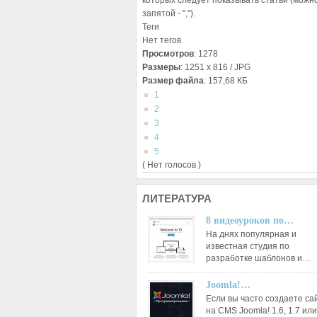
которых следует показывать статьи (можно
запятой - ",").
Теги
Нет тегов
Просмотров
: 1278
Размеры
: 1251 x 816 / JPG
Размер файла
: 157,68 КБ
1
2
3
4
5
( Нет голосов )
ЛИТЕРАТУРА
8 видеоуроков по…
На днях популярная и
известная студия по
разработке шаблонов и…
Joomla!…
Если вы часто создаете са
на CMS Joomla! 1.6, 1.7 или