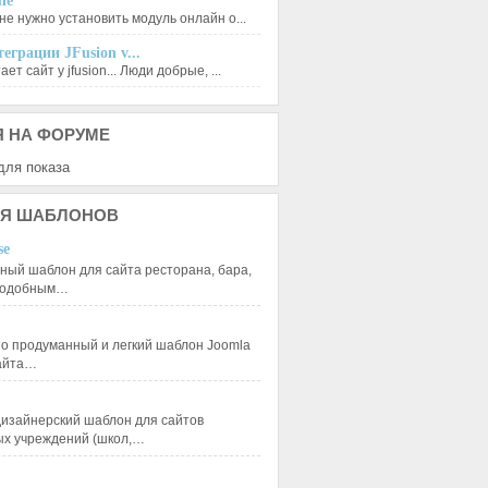
le
не нужно установить модуль онлайн о...
еграции JFusion v...
ет сайт у jfusion... Люди добрые, ...
Я
НА ФОРУМЕ
для показа
Я
ШАБЛОНОВ
se
ный шаблон для сайта ресторана, бара,
 подобным…
 продуманный и легкий шаблон Joomla
сайта…
изайнерский шаблон для сайтов
ых учреждений (школ,…