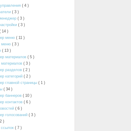
 управления
( 4 )
ватели
( 3 )
менеджер
( 3 )
настройки
( 3 )
( 14 )
ер меню
( 11 )
а меню
( 3 )
ы
( 13 )
ер материалов
( 5 )
 материалов
( 3 )
ер разделов
( 2 )
р категорий
( 2 )
ер главной страницы
( 1 )
ты
( 34 )
ер баннеров
( 10 )
р контактов
( 6 )
овостей
( 6 )
ер голосований
( 3 )
 2 )
 ссылок
( 7 )