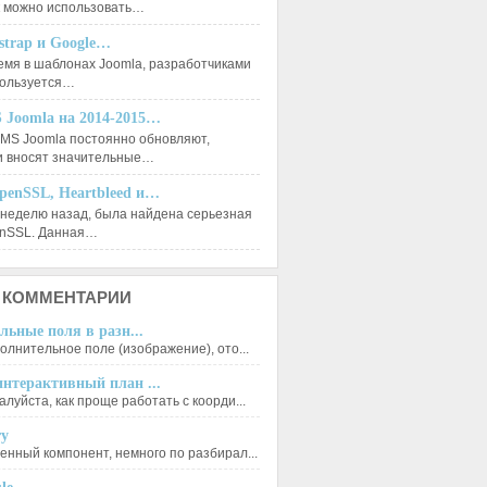
к можно использовать…
tstrap и Google…
емя в шаблонах Joomla, разработчиками
пользуется…
 Joomla на 2014-2015…
MS Joomla постоянно обновляют,
и вносят значительные…
penSSL, Heartbleed и…
 неделю назад, была найдена серьезная
enSSL. Данная…
КОММЕНТАРИИ
льные поля в разн...
олнительное поле (изображение), ото...
нтерактивный план ...
луйста, как проще работать с коорди...
ry
енный компонент, немного по разбирал...