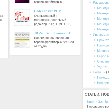
версия фреймворка…
Расширен
Менедж
CodeLobster PHP…
Менедж
афа
Очень мощный и
Менедж
ию
многофункциональный
Менедж
редактор РНР, HTML, CSS,…
Менедж
JB Zen Grid Framework…
Инструме
Последняя обновленная
Прочит
версия фреймворка Zen Grid
Написа
от студии…
Массов
Сброс б
Очистит
Удалить
Помощь
( 
Помощь
Информ
СТАТЬИ,
НОВ
Joomla 3.x, Bo
В последнее вр