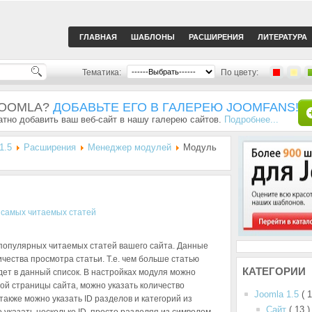
ГЛАВНАЯ
ШАБЛОНЫ
РАСШИРЕНИЯ
ЛИТЕРАТУРА
Тематика:
По цвету:
JOOMLA?
ДОБАВЬТЕ ЕГО В ГАЛЕРЕЮ JOOMFANS!
тно добавить ваш веб-сайт в нашу галерею сайтов.
Подробнее...
1.5
Расширения
Менеджер модулей
Модуль
популярных читаемых статей вашего сайта. Данные
чества просмотра статьи. Т.е. чем больше статью
КАТЕГОРИИ
дет в данный список. В настройках модуля можно
ой страницы сайта, можно указать количество
Joomla 1.5
( 
также можно указать ID разделов и категорий из
Сайт
( 13 )