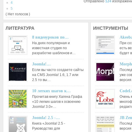
Отправлено
124
изображен
4
5
( Нет голосов )
ЛИТЕРАТУРА
ИНСТРУМЕНТЫ
8 видеоуроков по…
Akeeba
На днях популярная и
При со
известная студия по
есть ве
разработке шаблонов и…
будет 
Joomla!…
Morph
Если вы часто создаете сайты
Послед
на CMS Joomla! 1.6, 1.7 или
уже со
2.5 то вы…
версия
10 легких шагов к…
CodeL
Прочитав книгу Хагена Графа
Очень 
«10 легких шагов к освоению
многоф
Joomla! 3.0»…
редакт
Joomla! 2.5 -…
JB Ze
Книга «Joomla! 2.5 -
Послед
Руководство для
версия