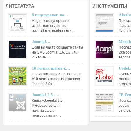
ЛИТЕРАТУРА
ИНСТРУМЕНТЫ
8 видеоуроков по…
Akeeba
На днях популярная и
При со
известная студия по
есть ве
разработке шаблонов и…
будет 
Joomla!…
Morph
Если вы часто создаете сайты
Послед
на CMS Joomla! 1.6, 1.7 или
уже со
2.5 то вы…
версия
10 легких шагов к…
CodeL
Прочитав книгу Хагена Графа
Очень 
«10 легких шагов к освоению
многоф
Joomla! 3.0»…
редакт
Joomla! 2.5 -…
JB Ze
Книга «Joomla! 2.5 -
Послед
Руководство для
версия
начинающего
от сту
пользователя»…