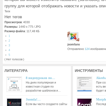
группу для которой отображать новости и указать опи
Теги
Нет тегов
Просмотров
: 4030
Размеры
: 1440 x 775 / JPG
Размер файла
: 117,48 КБ
1
2
joomfans
3
Отправлено
124
изображен
4
5
( Нет голосов )
ЛИТЕРАТУРА
ИНСТРУМЕНТЫ
8 видеоуроков по…
Akeeba
На днях популярная и
При со
известная студия по
есть ве
разработке шаблонов и…
будет 
Joomla!…
Morph
Если вы часто создаете сайты
Послед