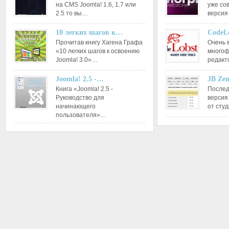
на CMS Joomla! 1.6, 1.7 или
уже со
2.5 то вы…
версия
10 легких шагов к…
CodeL
Прочитав книгу Хагена Графа
Очень 
«10 легких шагов к освоению
многоф
Joomla! 3.0»…
редакт
Joomla! 2.5 -…
JB Ze
Книга «Joomla! 2.5 -
Послед
Руководство для
версия
начинающего
от сту
пользователя»…