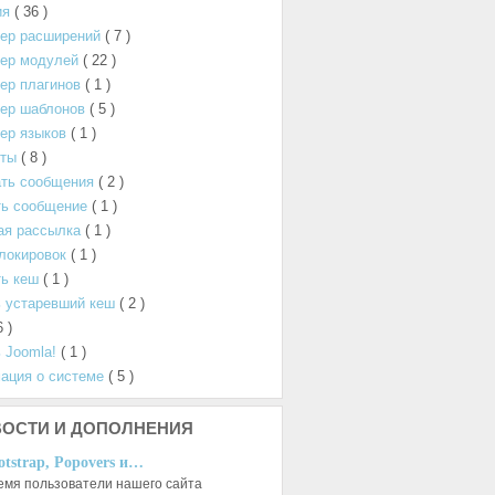
ия
( 36 )
ер расширений
( 7 )
ер модулей
( 22 )
ер плагинов
( 1 )
ер шаблонов
( 5 )
ер языков
( 1 )
нты
( 8 )
ать сообщения
( 2 )
ть сообщение
( 1 )
ая рассылка
( 1 )
локировок
( 1 )
ь кеш
( 1 )
 устаревший кеш
( 2 )
6 )
 Joomla!
( 1 )
ация о системе
( 5 )
ОСТИ И ДОПОЛНЕНИЯ
otstrap, Popovers и…
емя пользователи нашего сайта