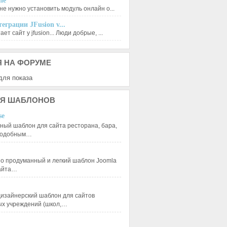
le
не нужно установить модуль онлайн о...
еграции JFusion v...
ет сайт у jfusion... Люди добрые, ...
Я
НА ФОРУМЕ
для показа
Я
ШАБЛОНОВ
se
ный шаблон для сайта ресторана, бара,
 подобным…
 продуманный и легкий шаблон Joomla
сайта…
изайнерский шаблон для сайтов
ых учреждений (школ,…