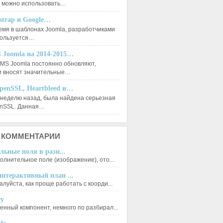
к можно использовать…
tstrap и Google…
емя в шаблонах Joomla, разработчиками
пользуется…
 Joomla на 2014-2015…
MS Joomla постоянно обновляют,
и вносят значительные…
penSSL, Heartbleed и…
 неделю назад, была найдена серьезная
enSSL. Данная…
КОММЕНТАРИИ
льные поля в разн...
олнительное поле (изображение), ото...
нтерактивный план ...
луйста, как проще работать с коорди...
ry
енный компонент, немного по разбирал...