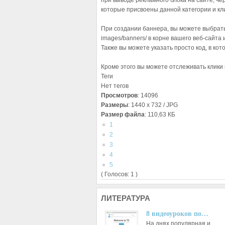
при выводе рекламного блока на сайте, ч
которые присвоены данной категории и кли
При создании баннера, вы можете выбрать
images/banners/ в корне вашего веб-сайта
Также вы можете указать просто код, в ко
Кроме этого вы можете отслеживать клики 
Теги
Нет тегов
Просмотров
: 14096
Размеры
: 1440 x 732 / JPG
Размер файла
: 110,63 КБ
1
2
3
4
5
( Голосов: 1 )
ЛИТЕРАТУРА
8 видеоуроков по…
На днях популярная и