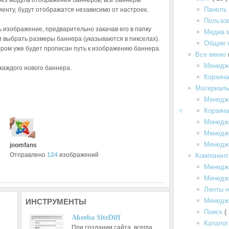
ерез модуль отображения баннеров, все баннеры
Панель
енту, будут отображатся независимо от настроек.
Пользо
 изображение, предварительно закачав его в папку
Медиа 
 и выбрать размеры баннера (указываются в пикселах).
Общие 
тором уже будет прописан путь к изображению баннера.
Все меню
Менедж
каждого нового баннера.
Корзин
Материал
Менедж
Корзина
Менедж
Менедже
Менедж
joomfans
Отправлено
124
изображений
Компонен
Менедж
Менедже
Ленты н
Менедж
ИНСТРУМЕНТЫ
Поиск
(
Akeeba SiteDiff
Каталог
При создании сайта, всегда