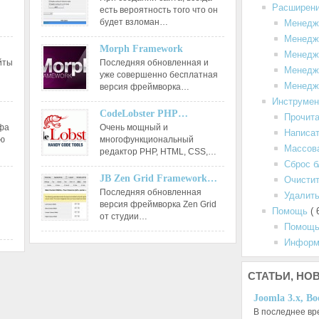
Расширен
есть вероятность того что он
будет взломан…
Менедж
Менедж
Morph Framework
Менедж
йты
Последняя обновленная и
Менедж
уже совершенно бесплатная
Менедж
версия фреймворка…
Инструме
CodeLobster PHP…
Прочит
афа
Очень мощный и
Написа
ию
многофункциональный
Массов
редактор РНР, HTML, CSS,…
Сброс б
JB Zen Grid Framework…
Очистит
Последняя обновленная
Удалить
версия фреймворка Zen Grid
Помощь
( 
от студии…
Помощь
Информ
СТАТЬИ,
НОВ
Joomla 3.x, Bo
В последнее вр