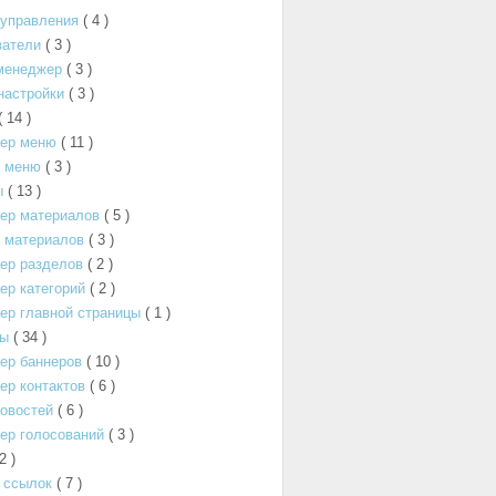
 управления
( 4 )
ватели
( 3 )
менеджер
( 3 )
настройки
( 3 )
( 14 )
ер меню
( 11 )
а меню
( 3 )
ы
( 13 )
ер материалов
( 5 )
 материалов
( 3 )
ер разделов
( 2 )
р категорий
( 2 )
ер главной страницы
( 1 )
ты
( 34 )
ер баннеров
( 10 )
р контактов
( 6 )
овостей
( 6 )
ер голосований
( 3 )
 2 )
 ссылок
( 7 )