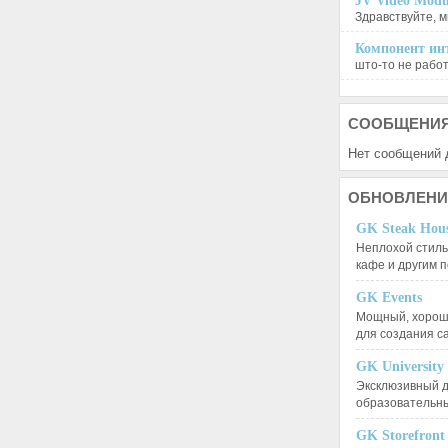
JV Video Modu
Здравствуйте, м
Компонент инт
што-то не работа
СООБЩЕНИ
Нет сообщений 
ОБНОВЛЕНИ
GK Steak Hou
Неплохой стиль
кафе и другим
GK Events
Мощный, хорошо
для создания 
GK University
Эксклюзивный д
образовательн
GK Storefront