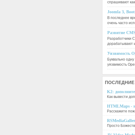
спрашивают ка
Joomla 3, Boo
В последнее вр
очень часто ис
Развитие CMS
Разработчики C
дорабатывают 
Уязвимость O
Буквально одну
уязвимость Op
ПОСЛЕДНИЕ
K2: дополните
Как вывести доп
HTMLMaps - и
Расскажите пожа
RSMediaGalle
Просто Божеств