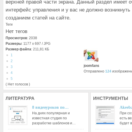
верхней правой части экрана. Данный раздел имеет о
интерфейс управления и у вас не должно возникнуть
созданием статей на сайте.
Теги
Нет тегов
Просмотров
: 2038
Размеры
: 1177 x 697 / JPG
Размер файла
: 211,81 КБ
1
2
joomfans
3
Отправлено
124
изображен
4
5
( Нет голосов )
ЛИТЕРАТУРА
ИНСТРУМЕНТЫ
8 видеоуроков по…
Akeeba
На днях популярная и
При со
известная студия по
есть ве
разработке шаблонов и…
будет 