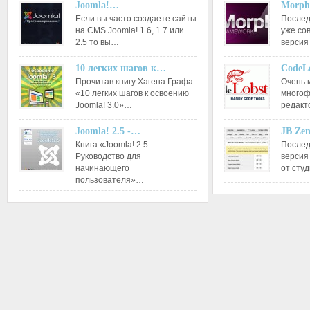
Joomla!…
Morph
Если вы часто создаете сайты
Послед
на CMS Joomla! 1.6, 1.7 или
уже со
2.5 то вы…
версия
10 легких шагов к…
CodeL
Прочитав книгу Хагена Графа
Очень 
«10 легких шагов к освоению
многоф
Joomla! 3.0»…
редакт
Joomla! 2.5 -…
JB Ze
Книга «Joomla! 2.5 -
Послед
Руководство для
версия
начинающего
от сту
пользователя»…