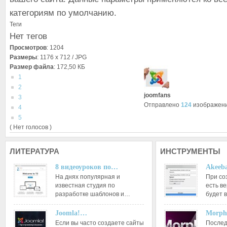
категориям по умолчанию.
Теги
Нет тегов
Просмотров
: 1204
Размеры
: 1176 x 712 / JPG
Размер файла
: 172,50 КБ
1
2
joomfans
3
Отправлено
124
изображен
4
5
( Нет голосов )
ЛИТЕРАТУРА
ИНСТРУМЕНТЫ
8 видеоуроков по…
Akeeba
На днях популярная и
При со
известная студия по
есть ве
разработке шаблонов и…
будет 
Joomla!…
Morph
Если вы часто создаете сайты
Послед