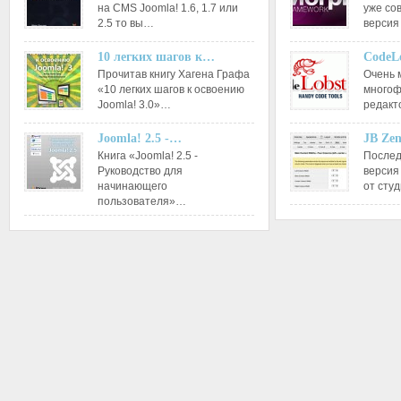
на CMS Joomla! 1.6, 1.7 или
уже со
2.5 то вы…
версия
10 легких шагов к…
CodeL
Прочитав книгу Хагена Графа
Очень 
«10 легких шагов к освоению
многоф
Joomla! 3.0»…
редакт
Joomla! 2.5 -…
JB Ze
Книга «Joomla! 2.5 -
Послед
Руководство для
версия
начинающего
от сту
пользователя»…