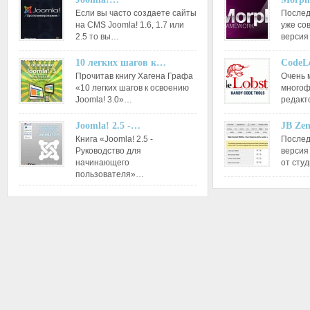
Если вы часто создаете сайты
Послед
на CMS Joomla! 1.6, 1.7 или
уже со
2.5 то вы…
версия
10 легких шагов к…
CodeL
Прочитав книгу Хагена Графа
Очень 
«10 легких шагов к освоению
многоф
Joomla! 3.0»…
редакт
Joomla! 2.5 -…
JB Ze
Книга «Joomla! 2.5 -
Послед
Руководство для
версия
начинающего
от сту
пользователя»…