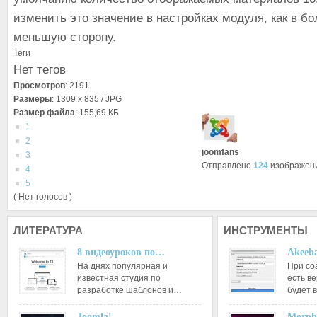
изменить это значение в настройках модуля, как в бо
меньшую сторону.
Теги
Нет тегов
Просмотров
: 2191
Размеры
: 1309 x 835 / JPG
Размер файла
: 155,69 КБ
1
2
joomfans
3
Отправлено
124
изображен
4
5
( Нет голосов )
ЛИТЕРАТУРА
ИНСТРУМЕНТЫ
8 видеоуроков по…
Akeeba
На днях популярная и
При со
известная студия по
есть ве
разработке шаблонов и…
будет 
Joomla!…
Morph