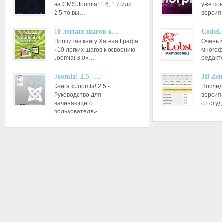
на CMS Joomla! 1.6, 1.7 или
уже со
2.5 то вы…
версия
10 легких шагов к…
CodeL
Прочитав книгу Хагена Графа
Очень 
«10 легких шагов к освоению
многоф
Joomla! 3.0»…
редакт
Joomla! 2.5 -…
JB Ze
Книга «Joomla! 2.5 -
Послед
Руководство для
версия
начинающего
от сту
пользователя»…