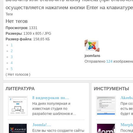
осуществляется нажатием кнопки Enter на клавиатуре
Теги
Нет тегов
Просмотров
: 1331
Размеры
: 1309 x 805 / JPG
Размер файла
: 158,65 КБ
1
2
joomfans
3
Отправлено
124
изображен
4
5
( Нет голосов )
ЛИТЕРАТУРА
ИНСТРУМЕНТЫ
8 видеоуроков по…
Akeeba
На днях популярная и
При со
известная студия по
есть ве
разработке шаблонов и…
будет 
Joomla!…
Morph
Если вы часто создаете сайты
Послед