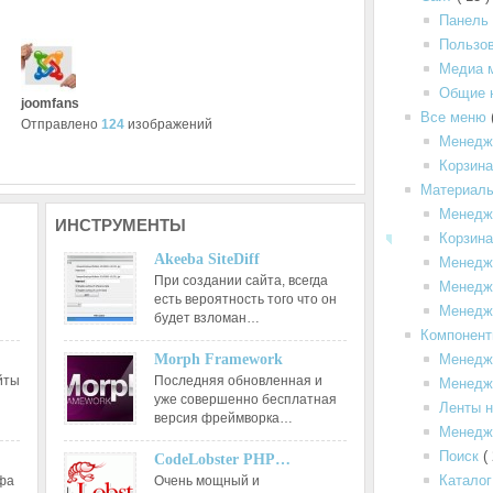
Панель
Пользо
Медиа 
Общие 
joomfans
Все меню
Отправлено
124
изображений
Менедж
Корзин
Материал
Менедж
ИНСТРУМЕНТЫ
Корзина
Akeeba SiteDiff
Менедж
При создании сайта, всегда
Менедже
есть вероятность того что он
Менедж
будет взломан…
Компонен
Morph Framework
Менедж
йты
Последняя обновленная и
Менедже
уже совершенно бесплатная
Ленты н
версия фреймворка…
Менедж
Поиск
(
CodeLobster PHP…
Каталог
афа
Очень мощный и