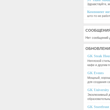
JV Video Modu
Здравствуйте, м
Компонент инт
што-то не работа
СООБЩЕНИ
Нет сообщений 
ОБНОВЛЕНИ
GK Steak Hou
Неплохой стиль
кафе и другим
GK Events
Мощный, хорошо
для создания 
GK University
Эксклюзивный д
образовательн
GK Storefront