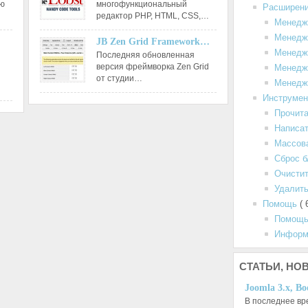
ию
многофункциональный
Расширен
редактор РНР, HTML, CSS,…
Менедж
Менедж
JB Zen Grid Framework…
Менедж
Последняя обновленная
версия фреймворка Zen Grid
Менедж
от студии…
Менедж
Инструме
Прочит
Написа
Массов
Сброс б
Очистит
Удалить
Помощь
( 
Помощь
Информ
СТАТЬИ,
НОВ
Joomla 3.x, Bo
В последнее вр