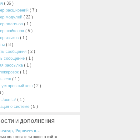
ия
( 36 )
ер расширений
( 7 )
ер модулей
( 22 )
ер плагинов
( 1 )
ер шаблонов
( 5 )
ер языков
( 1 )
нты
( 8 )
ать сообщения
( 2 )
ть сообщение
( 1 )
ая рассылка
( 1 )
локировок
( 1 )
ь кеш
( 1 )
 устаревший кеш
( 2 )
6 )
 Joomla!
( 1 )
ация о системе
( 5 )
ОСТИ И ДОПОЛНЕНИЯ
otstrap, Popovers и…
емя пользователи нашего сайта