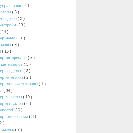
 управления
( 4 )
ватели
( 3 )
менеджер
( 3 )
настройки
( 3 )
( 14 )
ер меню
( 11 )
а меню
( 3 )
ы
( 13 )
ер материалов
( 5 )
 материалов
( 3 )
ер разделов
( 2 )
р категорий
( 2 )
ер главной страницы
( 1 )
ты
( 34 )
ер баннеров
( 10 )
р контактов
( 6 )
овостей
( 6 )
ер голосований
( 3 )
 2 )
 ссылок
( 7 )