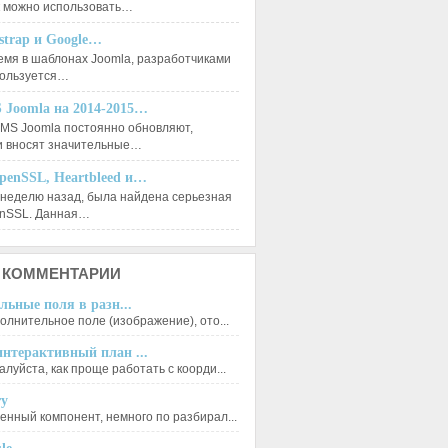
к можно использовать…
tstrap и Google…
емя в шаблонах Joomla, разработчиками
пользуется…
 Joomla на 2014-2015…
MS Joomla постоянно обновляют,
и вносят значительные…
penSSL, Heartbleed и…
 неделю назад, была найдена серьезная
enSSL. Данная…
КОММЕНТАРИИ
льные поля в разн...
олнительное поле (изображение), ото...
нтерактивный план ...
луйста, как проще работать с коорди...
ry
енный компонент, немного по разбирал...