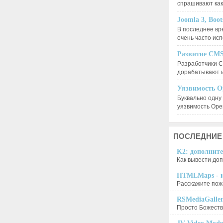
спрашивают ка
Joomla 3, Boo
В последнее вр
очень часто ис
Развитие CMS
Разработчики C
дорабатывают 
Уязвимость O
Буквально одну
уязвимость Op
ПОСЛЕДНИЕ
K2: дополните
Как вывести доп
HTMLMaps - и
Расскажите пожа
RSMediaGalle
Просто Божеств