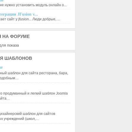
le
не нужно установить модуль онлайн о...
еграции JFusion v...
ет сайт у jfusion... Люди добрые, ...
Я
НА ФОРУМЕ
для показа
Я
ШАБЛОНОВ
se
ный шаблон для сайта ресторана, бара,
 подобным…
 продуманный и легкий шаблон Joomla
сайта…
изайнерский шаблон для сайтов
ых учреждений (школ,…