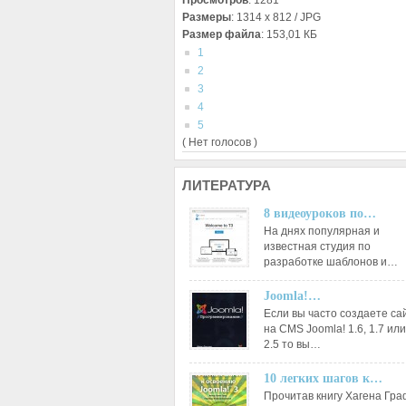
Просмотров
: 1281
Размеры
: 1314 x 812 / JPG
Размер файла
: 153,01 КБ
1
2
3
4
5
( Нет голосов )
ЛИТЕРАТУРА
8 видеоуроков по…
На днях популярная и
известная студия по
разработке шаблонов и…
Joomla!…
Если вы часто создаете са
на CMS Joomla! 1.6, 1.7 или
2.5 то вы…
10 легких шагов к…
Прочитав книгу Хагена Гр