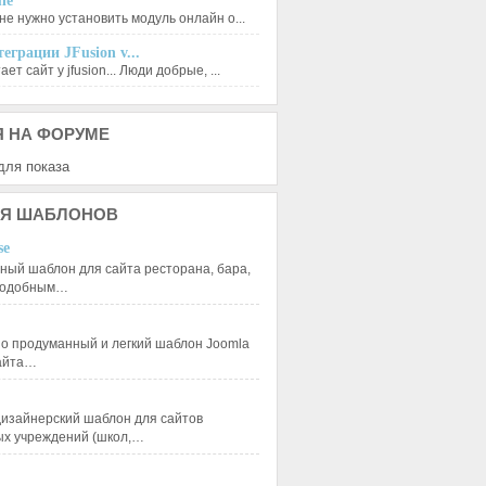
le
не нужно установить модуль онлайн о...
еграции JFusion v...
ет сайт у jfusion... Люди добрые, ...
Я
НА ФОРУМЕ
для показа
Я
ШАБЛОНОВ
se
ный шаблон для сайта ресторана, бара,
 подобным…
 продуманный и легкий шаблон Joomla
сайта…
изайнерский шаблон для сайтов
ых учреждений (школ,…