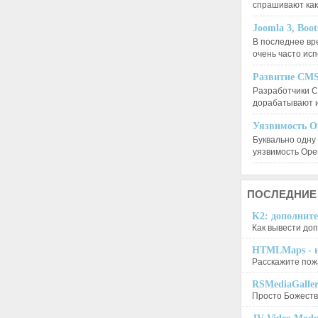
спрашивают ка
Joomla 3, Boo
В последнее вр
очень часто ис
Развитие CMS
Разработчики C
дорабатывают 
Уязвимость O
Буквально одну
уязвимость Op
ПОСЛЕДНИЕ
K2: дополните
Как вывести доп
HTMLMaps - и
Расскажите пожа
RSMediaGalle
Просто Божеств