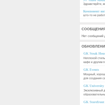
JV Video Modu
Здравствуйте, м
Компонент инт
што-то не работа
СООБЩЕНИ
Нет сообщений 
ОБНОВЛЕНИ
GK Steak Hou
Неплохой стиль
кафе и другим
GK Events
Мощный, хорошо
для создания 
GK University
Эксклюзивный д
образовательн
GK Storefront