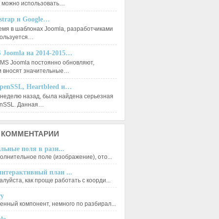
к можно использовать…
tstrap и Google…
емя в шаблонах Joomla, разработчиками
пользуется…
 Joomla на 2014-2015…
MS Joomla постоянно обновляют,
и вносят значительные…
penSSL, Heartbleed и…
 неделю назад, была найдена серьезная
enSSL. Данная…
КОММЕНТАРИИ
льные поля в разн...
олнительное поле (изображение), ото...
нтерактивный план ...
луйста, как проще работать с коорди...
ry
енный компонент, немного по разбирал...