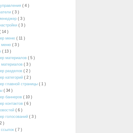
 управления
( 4 )
ватели
( 3 )
менеджер
( 3 )
настройки
( 3 )
( 14 )
ер меню
( 11 )
а меню
( 3 )
ы
( 13 )
ер материалов
( 5 )
 материалов
( 3 )
ер разделов
( 2 )
р категорий
( 2 )
ер главной страницы
( 1 )
ты
( 34 )
ер баннеров
( 10 )
р контактов
( 6 )
овостей
( 6 )
ер голосований
( 3 )
 2 )
 ссылок
( 7 )