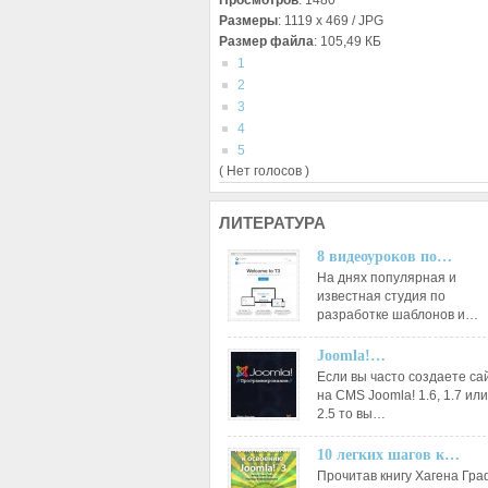
Просмотров
: 1480
Размеры
: 1119 x 469 / JPG
Размер файла
: 105,49 КБ
1
2
3
4
5
( Нет голосов )
ЛИТЕРАТУРА
8 видеоуроков по…
На днях популярная и
известная студия по
разработке шаблонов и…
Joomla!…
Если вы часто создаете са
на CMS Joomla! 1.6, 1.7 или
2.5 то вы…
10 легких шагов к…
Прочитав книгу Хагена Гр