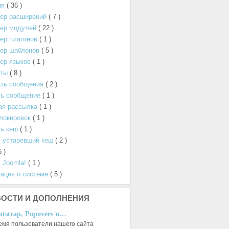
ия
( 36 )
ер расширений
( 7 )
ер модулей
( 22 )
ер плагинов
( 1 )
ер шаблонов
( 5 )
ер языков
( 1 )
нты
( 8 )
ать сообщения
( 2 )
ть сообщение
( 1 )
ая рассылка
( 1 )
локировок
( 1 )
ь кеш
( 1 )
 устаревший кеш
( 2 )
6 )
 Joomla!
( 1 )
ация о системе
( 5 )
ОСТИ И ДОПОЛНЕНИЯ
otstrap, Popovers и…
емя пользователи нашего сайта