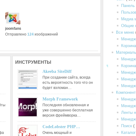
Панель
Пользо
Медиа 
Общие 
joomfans
Все меню
Отправлено
124
изображений
Менедж
Корзин
Материал
Менедж
ИНСТРУМЕНТЫ
Корзина
Akeeba SiteDiff
Менедж
При создании сайта, всегда
Менедже
есть вероятность того что он
Менедж
будет взломан…
Компонен
Morph Framework
Менедж
йты
Последняя обновленная и
Менедже
уже совершенно бесплатная
Ленты н
версия фреймворка…
Менедж
Поиск
(
CodeLobster PHP…
Каталог
афа
Очень мощный и