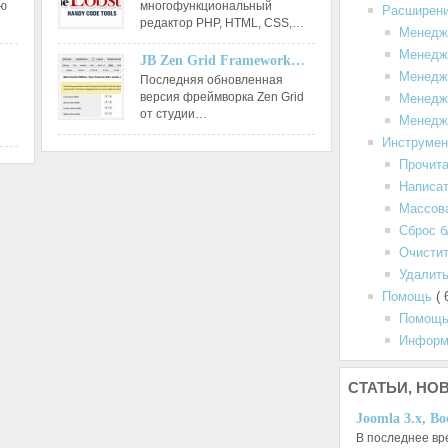
ию
многофункциональный
Расширен
редактор РНР, HTML, CSS,…
Менедж
Менедж
JB Zen Grid Framework…
Менедж
Последняя обновленная
версия фреймворка Zen Grid
Менедж
от студии…
Менедж
Инструме
Прочит
Написа
Массов
Сброс б
Очистит
Удалить
Помощь
( 
Помощь
Информ
СТАТЬИ,
НОВ
Joomla 3.x, Bo
В последнее вр