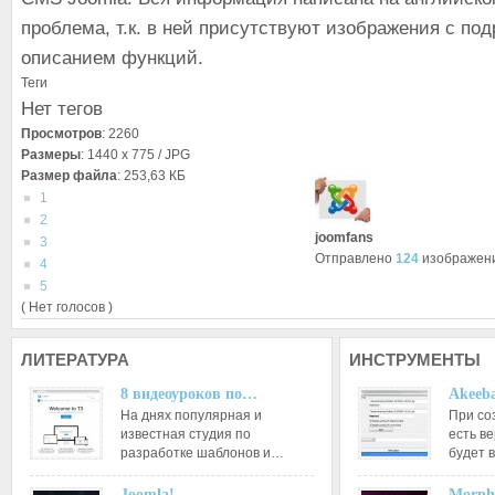
проблема, т.к. в ней присутствуют изображения с по
описанием функций.
Теги
Нет тегов
Просмотров
: 2260
Размеры
: 1440 x 775 / JPG
Размер файла
: 253,63 КБ
1
2
joomfans
3
Отправлено
124
изображен
4
5
( Нет голосов )
ЛИТЕРАТУРА
ИНСТРУМЕНТЫ
8 видеоуроков по…
Akeeba
На днях популярная и
При со
известная студия по
есть ве
разработке шаблонов и…
будет 
Joomla!…
Morph