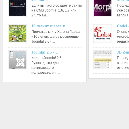
Если вы часто создаете сайты
Послед
на CMS Joomla! 1.6, 1.7 или
уже со
2.5 то вы…
версия
10 легких шагов к…
CodeL
Прочитав книгу Хагена Графа
Очень 
«10 легких шагов к освоению
многоф
Joomla! 3.0»…
редакт
Joomla! 2.5 -…
JB Ze
Книга «Joomla! 2.5 -
Послед
Руководство для
версия
начинающего
от сту
пользователя»…