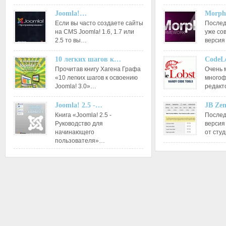
Joomla!…
Morph
Если вы часто создаете сайты
Послед
на CMS Joomla! 1.6, 1.7 или
уже со
2.5 то вы…
версия
10 легких шагов к…
CodeL
Прочитав книгу Хагена Графа
Очень 
«10 легких шагов к освоению
многоф
Joomla! 3.0»…
редакт
Joomla! 2.5 -…
JB Ze
Книга «Joomla! 2.5 -
Послед
Руководство для
версия
начинающего
от сту
пользователя»…