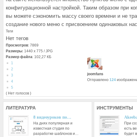
конфигурационной настройкой. Таким образом при к
вы можете сэкономить массу своего времени и не тра
создание нового меню с присвоением одинаковых нас
Теги
Нет тегов
Просмотров
: 7869
Размеры
: 1440 x 775 / JPG
Размер файла
: 102,27 КБ
1
2
joomfans
3
Отправлено
124
изображен
4
5
( Нет голосов )
ЛИТЕРАТУРА
ИНСТРУМЕНТЫ
8 видеоуроков по…
Akeeba
На днях популярная и
При со
известная студия по
есть ве
разработке шаблонов и…
будет 