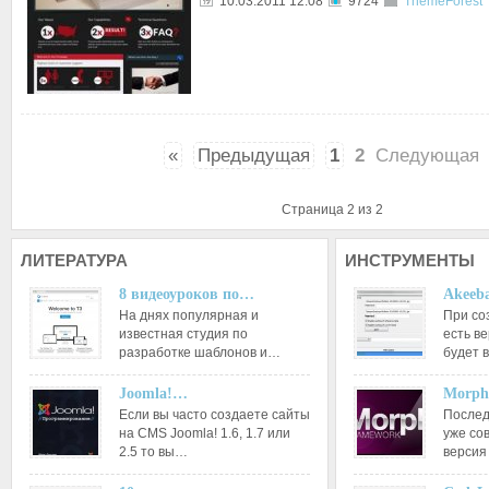
10.03.2011 12:08
9724
ThemeForest
«
Предыдущая
1
2
Следующая
Страница 2 из 2
ЛИТЕРАТУРА
ИНСТРУМЕНТЫ
8 видеоуроков по…
Akeeba
На днях популярная и
При со
известная студия по
есть ве
разработке шаблонов и…
будет 
Joomla!…
Morph
Если вы часто создаете сайты
Послед
на CMS Joomla! 1.6, 1.7 или
уже со
2.5 то вы…
версия