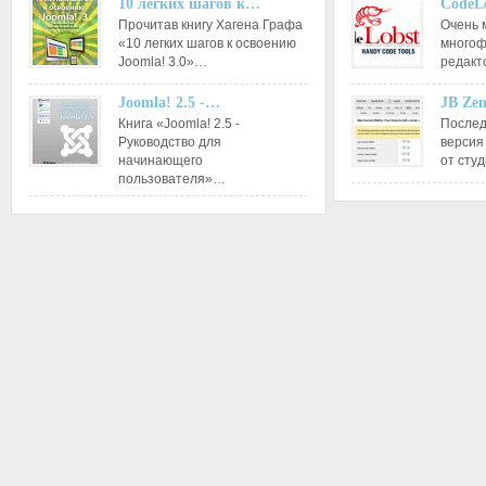
10 легких шагов к…
CodeL
Прочитав книгу Хагена Графа
Очень 
«10 легких шагов к освоению
многоф
Joomla! 3.0»…
редакт
Joomla! 2.5 -…
JB Ze
Книга «Joomla! 2.5 -
Послед
Руководство для
версия
начинающего
от сту
пользователя»…