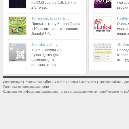
на CMS Joomla! 1.6, 1.7 или
уже со
2.5 то вы…
версия
10 легких шагов к…
CodeL
Прочитав книгу Хагена Графа
Очень 
«10 легких шагов к освоению
многоф
Joomla! 3.0»…
редакт
Joomla! 2.5 -…
JB Ze
Книга «Joomla! 2.5 -
Послед
Руководство для
версия
начинающего
от сту
пользователя»…
Информация
|
Реклама на сайте
|
О сайте
|
Joomla в картинках
|
Галерея сайтов
|
До
Политика конфиденциальности
Копирование информации разрешено только с размещением активной ссылки на са