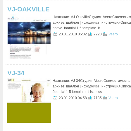
VJ-OAKVILLE
Название: VJ-OakvilleСтудия: VeeroСовместимо
архиве: шаблон | исходники | инструкцияОписан
native Joomla! 1.5 template. It...
23.01.2010 05:02
7228
Veero
VJ-34
Название: VJ-34Студия: VeeroСовместимость: 
архиве: шаблон | исходники | инструкцияОписан
Joomla! 1.5 template. It is a css...
23.01.2010 04:58
7135
Veero