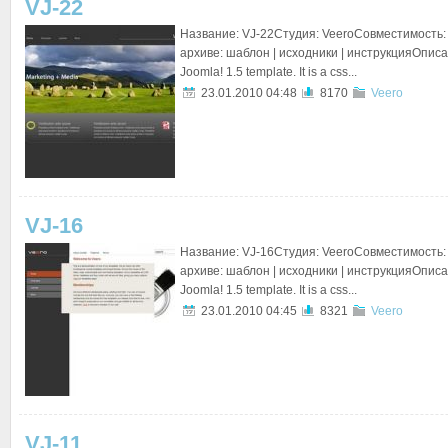
VJ-22
Название: VJ-22Студия: VeeroСовместимость: 
архиве: шаблон | исходники | инструкцияОписан
Joomla! 1.5 template. It is a css...
23.01.2010 04:48
8170
Veero
VJ-16
Название: VJ-16Студия: VeeroСовместимость: 
архиве: шаблон | исходники | инструкцияОписан
Joomla! 1.5 template. It is a css...
23.01.2010 04:45
8321
Veero
VJ-11