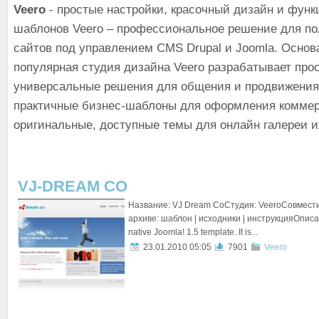
Veero
- простые настройки, красочный дизайн и фун
шаблонов Veero – профессиональное решение для по
сайтов под управлением CMS Drupal и Joomla. Основа
популярная студия дизайна Veero разрабатывает про
универсальные решения для общения и продвижения
практичные бизнес-шаблоны для оформления коммер
оригинальные, доступные темы для онлайн галереи и
VJ-DREAM CO
Название: VJ Dream CoСтудия: VeeroСовместим
архиве: шаблон | исходники | инструкцияОписа
native Joomla! 1.5 template. It is...
23.01.2010 05:05
7901
Veero