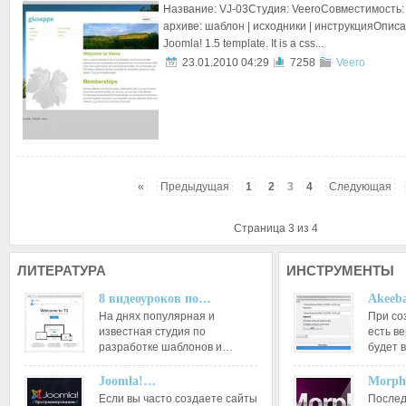
Название: VJ-03Студия: VeeroСовместимость: 
архиве: шаблон | исходники | инструкцияОписан
Joomla! 1.5 template. It is a css...
23.01.2010 04:29
7258
Veero
«
Предыдущая
1
2
3
4
Следующая
Страница 3 из 4
ЛИТЕРАТУРА
ИНСТРУМЕНТЫ
8 видеоуроков по…
Akeeba
На днях популярная и
При со
известная студия по
есть ве
разработке шаблонов и…
будет 
Joomla!…
Morph
Если вы часто создаете сайты
Послед