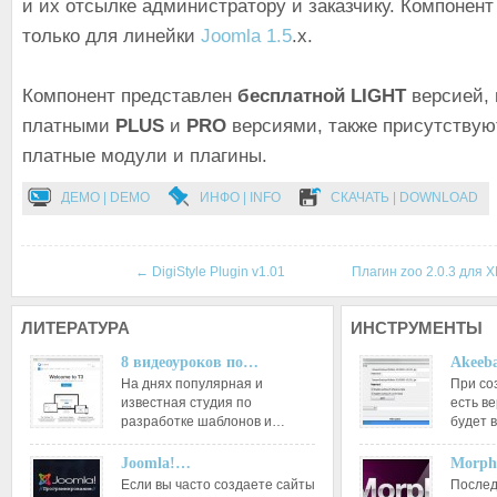
и их отсылке администратору и заказчику. Компонент
только для линейки
Joomla 1.5
.x.
Компонент представлен
бесплатной
LIGHT
версией,
платными
PLUS
и
PRO
версиями, также присутствую
платные модули и плагины.
ДЕМО | DEMO
ИНФО | INFO
СКАЧАТЬ | DOWNLOAD
←
DigiStyle Plugin v1.01
Плагин zoo 2.0.3 для
ЛИТЕРАТУРА
ИНСТРУМЕНТЫ
8 видеоуроков по…
Akeeba
На днях популярная и
При со
известная студия по
есть ве
разработке шаблонов и…
будет 
Joomla!…
Morph
Если вы часто создаете сайты
Послед