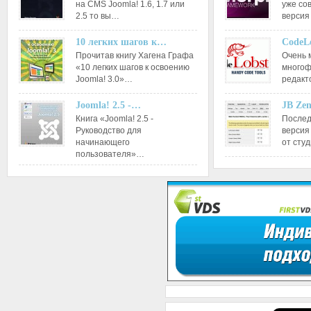
на CMS Joomla! 1.6, 1.7 или
уже со
2.5 то вы…
версия
10 легких шагов к…
CodeL
Прочитав книгу Хагена Графа
Очень 
«10 легких шагов к освоению
многоф
Joomla! 3.0»…
редакт
Joomla! 2.5 -…
JB Ze
Книга «Joomla! 2.5 -
Послед
Руководство для
версия
начинающего
от сту
пользователя»…