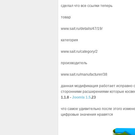
сделал что все ссылки теперь
товар
www.sait.ru/details/47/19/
категория
www.sait.ru/category/2
производитель
www.sait.ru/manufacturer/38
данная модификация работает исправно с
сторонними расширениями которые косве
1.1.8 -
Joomla 1.5
.23
что самое удивительно после этого измене
цифровые значения нравятся