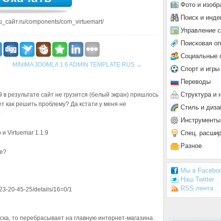
Фото и изобр
Поиск и инде
_сайт.ru/components/com_virtuemart/
Управление 
Поисковая о
Социальные 
MINIMA JOOMLA 1.6 ADMIN TEMPLATE RUS
→
Спорт и игры
Переводы
Структура и 
.9 в результате сайт не грузится (белый экран) пришлось
ает как решить проблему? Да кстати у меня не
Стиль и диза
?
Инструменты
Спец. расши
и Virtuemar 1.1.9
Разное
ке?
Мы в Facebo
Наш Twitter
RSS лента
3-20-45-25/details/16=0/1
ска, то перебрасывает на главную интернет-магазина.