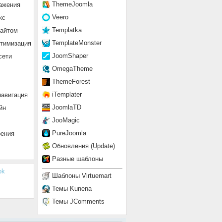
ThemeJoomla
ажения
Veero
кс
Templatka
сайтом
TemplateMonster
птимизация
JoomShaper
сети
OmegaTheme
ThemeForest
iTemplater
навигация
JoomlaTD
йн
JooMagic
PureJoomla
рения
Обновления (Update)
Разные шаблоны
ok
Шаблоны Virtuemart
Темы Kunena
Темы JComments