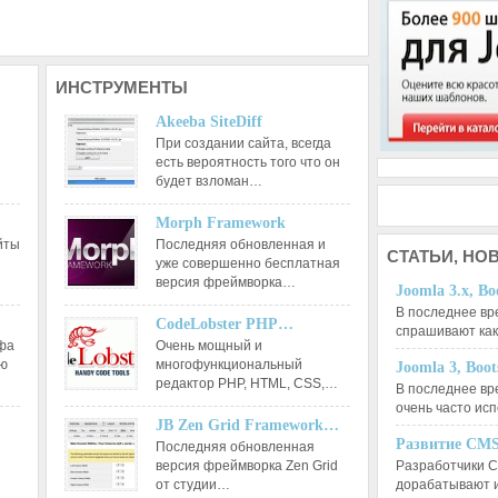
ИНСТРУМЕНТЫ
Akeeba SiteDiff
При создании сайта, всегда
есть вероятность того что он
будет взломан…
Morph Framework
йты
Последняя обновленная и
СТАТЬИ,
НОВ
уже совершенно бесплатная
версия фреймворка…
Joomla 3.x, Bo
В последнее вр
CodeLobster PHP…
спрашивают ка
афа
Очень мощный и
ию
многофункциональный
Joomla 3, Boo
редактор РНР, HTML, CSS,…
В последнее вр
очень часто ис
JB Zen Grid Framework…
Развитие CMS
Последняя обновленная
версия фреймворка Zen Grid
Разработчики C
от студии…
дорабатывают 