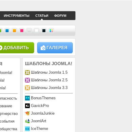
ИНСТРУМЕНТЫ
СТАТЬИ
ФОРУМ
ДОБАВИТЬ
ГАЛЕРЕЯ
ШАБЛОНЫ
JOOMLA!
Я
Шаблоны Joomla 1.5
Joomla!
Шаблоны Joomla 2.5
la!
Шаблоны Joomla 3.3
la!
BonusThemes
опасность
GavickPro
ование
JoomlaJunkie
ртнерство
JoomlArt
 события
IceTheme
ообщества