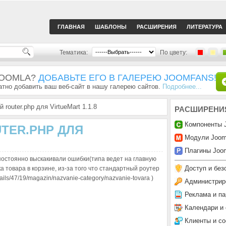
ГЛАВНАЯ
ШАБЛОНЫ
РАСШИРЕНИЯ
ЛИТЕРАТУРА
Тематика:
По цвету:
JOOMLA?
ДОБАВЬТЕ ЕГО В ГАЛЕРЕЮ JOOMFANS!
тно добавить ваш веб-сайт в нашу галерею сайтов.
Подробнее...
router.php для VirtueMart 1.1.8
РАСШИРЕНИ
Компоненты 
TER.PHP ДЛЯ
Модули Joom
Плагины Joom
 постоянно выскакивали ошибки(типа ведет на главную
Доступ и без
а товара в корзине, из-за того что стандартный роутер
ls/47/19/magazin/nazvanie-category/nazvanie-tovara )
Администрир
Реклама и па
Календари и
Клиенты и с