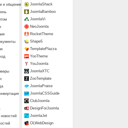
JoomlaShack
и и общение
JoomlaBamboo
вязь
JoomlaVi
нтом
NeoJoomla
е
RocketTheme
ния
Shape5
окументы
TemplatePlazza
ия
YooTheme
код
YouJoomla
JoomlaXTC
рверы
ZooTemplate
и
JoomlaPraise
да
JoomlaCSSGuide
онвертация
ClubJoomla
DesignForJoomla
а
JoomlaJet
 новостей
OLWebDesign
востей