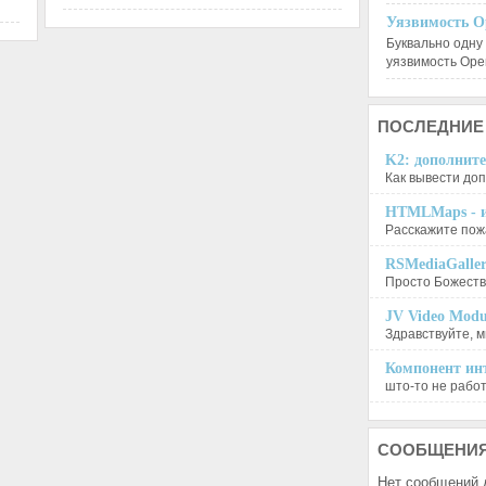
Уязвимость O
Буквально одну
уязвимость Op
ПОСЛЕДНИЕ
K2: дополните
Как вывести доп
HTMLMaps - и
Расскажите пожа
RSMediaGalle
Просто Божеств
JV Video Modu
Здравствуйте, м
Компонент инт
што-то не работа
СООБЩЕНИ
Нет сообщений 