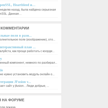
penSSL, Heartbleed и…
 неделю назад, была найдена серьезная
enSSL. Данная…
КОММЕНТАРИИ
льные поля в разн...
олнительное поле (изображение), ото...
нтерактивный план ...
луйста, как проще работать с коорди...
ry
енный компонент, немного по разбирал...
le
не нужно установить модуль онлайн о...
еграции JFusion v...
ет сайт у jfusion... Люди добрые, ...
Я
НА ФОРУМЕ
для показа