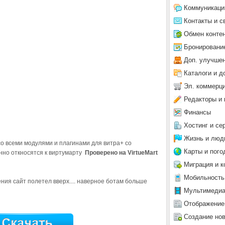
Коммуникаци
Контакты и с
Обмен конте
Бронировани
Доп. улучше
Каталоги и д
Эл. коммерц
Редакторы и 
Финансы
Хостинг и се
Жизнь и люд
о всеми модулями и плагинами для витра+ со
Карты и пого
нно откносятся к виртумарту
Проверено на VirtueMart
Миграция и к
Мобильность
ния сайт полетел вверх.... наверное ботам больше
Мультимеди
Отображение
Создание но