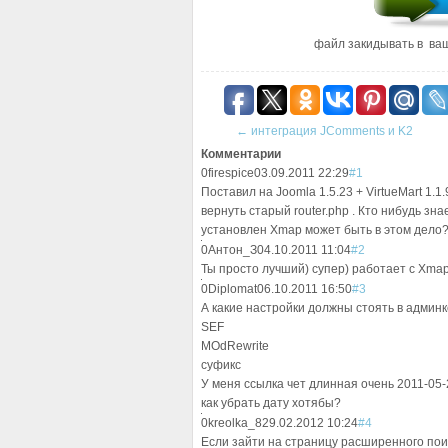
файл закидывать в ваш
←
интеграция JComments и K2
Комментарии
0
firespice
03.09.2011 22:29
#1
Поставил на Joomla 1.5.23 + VirtueMart 1.1
вернуть старый router.php . Кто нибудь зн
установлен Xmap может быть в этом дело
0
Антон_З
04.10.2011 11:04
#2
Ты просто лучший) супер) работает с Xmap 
0
Diplomat
06.10.2011 16:50
#3
А какие настройки должны стоять в админ
SEF
MOdRewrite
суфикс
У меня ссылка чет длинная очень 2011-05-2
как убрать дату хотябы?
0
kreolka_8
29.02.2012 10:24
#4
Если зайти на страницу расширенного пои