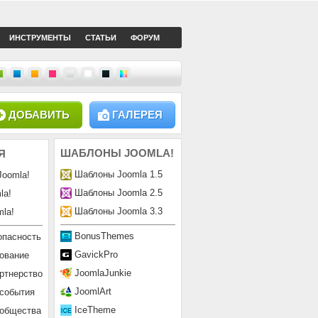
ИНСТРУМЕНТЫ
СТАТЬИ
ФОРУМ
ДОБАВИТЬ
ГАЛЕРЕЯ
ШАБЛОНЫ
JOOMLA!
Я
Шаблоны Joomla 1.5
Joomla!
Шаблоны Joomla 2.5
la!
Шаблоны Joomla 3.3
la!
BonusThemes
опасность
GavickPro
ование
JoomlaJunkie
ртнерство
JoomlArt
 события
IceTheme
ообщества