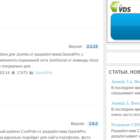
Версия:
2.1.13
аблон для Joomla от разработчиков GavickPro, с
мпонента социальной сети JomSocial от команды Azrul.
 специально для...
СТАТЬИ,
НОВ
 03:14
17473
GavickPro
Joomla 3.x, Bo
В последнее вр
спрашивают ка
Joomla 3, Boo
В последнее вр
очень часто ис
Версия:
1.0.2
Развитие CMS
Разработчики C
ный шаблон CoolFoto от разработчика GavickPro.
дорабатывают 
а идеально подойдет для сайта портфолио, фото