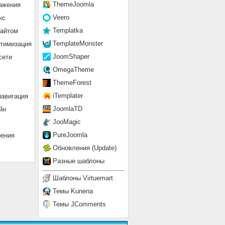
ThemeJoomla
ажения
Veero
кс
Templatka
сайтом
TemplateMonster
птимизация
JoomShaper
сети
OmegaTheme
ThemeForest
iTemplater
навигация
JoomlaTD
йн
JooMagic
PureJoomla
рения
Обновления (Update)
Разные шаблоны
Шаблоны Virtuemart
Темы Kunena
Темы JComments