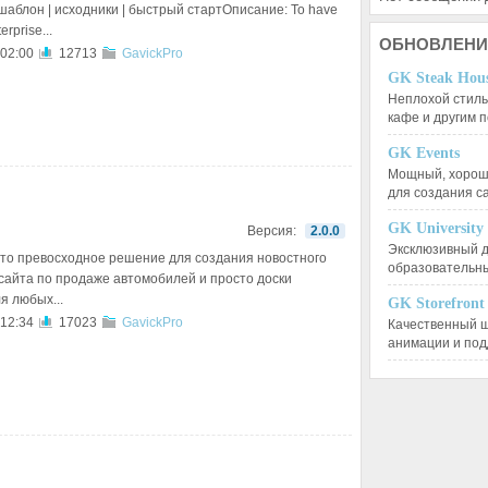
 шаблон | исходники | быстрый стартОписание: To have
erprise...
ОБНОВЛЕНИ
 02:00
12713
GavickPro
GK Steak Hou
Неплохой стиль
кафе и другим
GK Events
Мощный, хорошо
для создания 
GK University
Версия:
2.0.0
Эксклюзивный д
это превосходное решение для создания новостного
образовательн
 сайта по продаже автомобилей и просто доски
я любых...
GK Storefront
 12:34
17023
GavickPro
Качественный ш
анимации и по