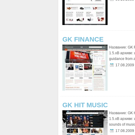
GK FINANCE
Название: GK 
1.5.xВ архиве:
guidance from a
17.08.2009
GK HIT MUSIC
Название: GK H
1.5.xВ архиве:
sounds of music 
17.08.2009