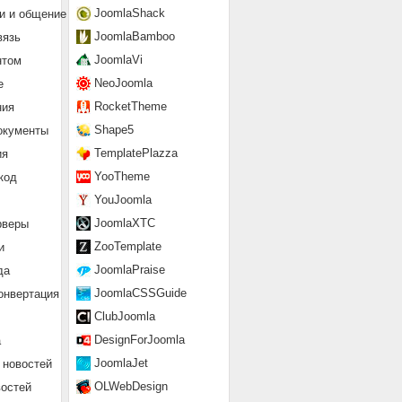
JoomlaShack
и и общение
JoomlaBamboo
вязь
JoomlaVi
нтом
NeoJoomla
е
RocketTheme
ния
Shape5
окументы
TemplatePlazza
ия
YooTheme
код
YouJoomla
JoomlaXTC
рверы
ZooTemplate
и
JoomlaPraise
да
JoomlaCSSGuide
онвертация
ClubJoomla
DesignForJoomla
а
JoomlaJet
 новостей
OLWebDesign
востей