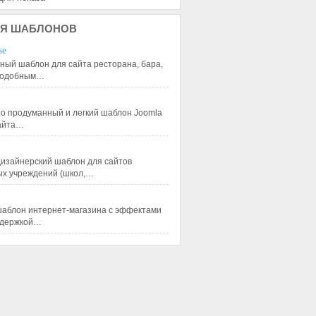
Я
ШАБЛОНОВ
se
ный шаблон для сайта ресторана, бара,
 подобным…
 продуманный и легкий шаблон Joomla
сайта…
изайнерский шаблон для сайтов
ых учреждений (школ,…
аблон интернет-магазина с эффектами
ддержкой…