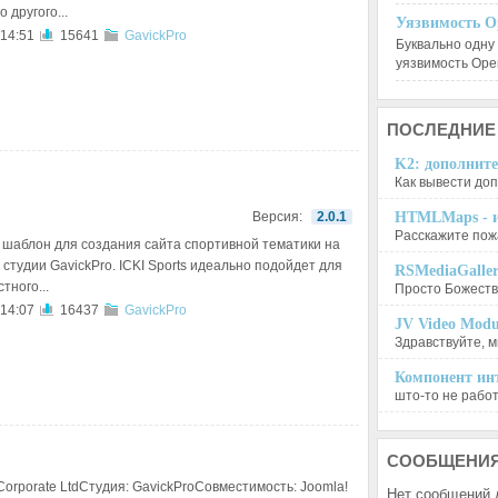
 другого...
Уязвимость O
 14:51
15641
GavickPro
Буквально одну
уязвимость Op
ПОСЛЕДНИЕ
K2: дополните
Как вывести доп
Версия:
2.0.1
HTMLMaps - и
Расскажите пожа
шаблон для создания сайта спортивной тематики на
студии GavickPro. ICKI Sports идеально подойдет для
RSMediaGalle
тного...
Просто Божеств
 14:07
16437
GavickPro
JV Video Modu
Здравствуйте, м
Компонент инт
што-то не работа
СООБЩЕНИ
orporate LtdСтудия: GavickProСовместимость: Joomla!
Нет сообщений 