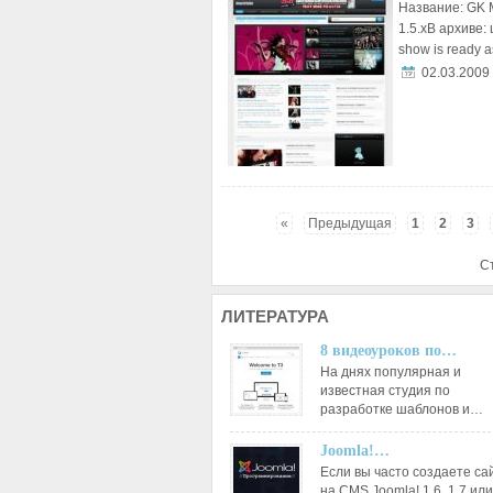
Название: GK 
1.5.xВ архиве:
show is ready as
02.03.2009
«
Предыдущая
1
2
3
С
ЛИТЕРАТУРА
8 видеоуроков по…
На днях популярная и
известная студия по
разработке шаблонов и…
Joomla!…
Если вы часто создаете са
на CMS Joomla! 1.6, 1.7 или