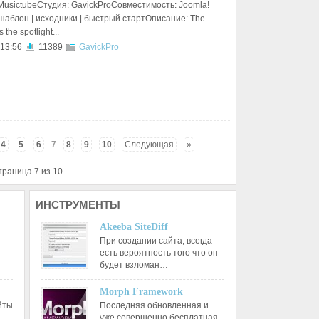
MusictubeСтудия: GavickProСовместимость: Joomla!
 шаблон | исходники | быстрый стартОписание: The
 the spotlight...
 13:56
11389
GavickPro
4
5
6
7
8
9
10
Следующая
»
траница 7 из 10
ИНСТРУМЕНТЫ
Akeeba SiteDiff
При создании сайта, всегда
есть вероятность того что он
будет взломан…
Morph Framework
йты
Последняя обновленная и
уже совершенно бесплатная