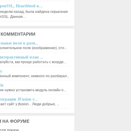
penSSL, Heartbleed и…
 неделю назад, была найдена серьезная
enSSL. Данная…
КОММЕНТАРИИ
льные поля в разн...
олнительное поле (изображение), ото...
нтерактивный план ...
луйста, как проще работать с коорди...
ry
енный компонент, немного по разбирал...
le
не нужно установить модуль онлайн о...
еграции JFusion v...
ет сайт у jfusion... Люди добрые, ...
Я
НА ФОРУМЕ
для показа