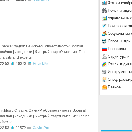
Фото и изобр
Поиск и инде
Управление 
Поисковая о
Социальные 
Спорт и игры
FinanceСтудия: GavickProСовместимость: Joomla!
Переводы
 шаблон | исходники | быстрый стартОписание: Find
Структура и 
nalysts and experts...
 22:53
10373
GavickPro
Стиль и диза
Инструменты
Спец. расши
Разное
it Music Студия: GavickProСовместимость: Joomla!
 шаблон | исходники | быстрый стартОписание: Let the
flow to...
 22:53
11572
GavickPro