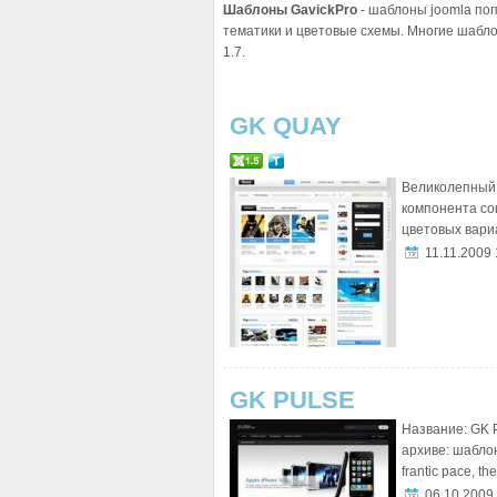
Шаблоны GavickPro
- шаблоны joomla по
тематики и цветовые схемы. Многие шаблон
1.7.
GK QUAY
Великолепный
компонента со
цветовых вари
11.11.2009 
GK PULSE
Название: GK P
архиве: шаблон
frantic pace, the.
06.10.2009