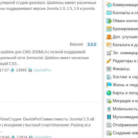
пулярной студии gavickpro. Шаблоны имеют различные
Коммуникаци
ы поддерживают версии Joomla 1.0, 1.5, 1.6 и joomla
Контакты и с
Обмен конте
Бронировани
Доп. улучше
Версия:
1.1.1
Каталоги и д
 шаблон для CMS JOOMLA с полной поддержкой
Эл. коммерц
циальной сети Jomsocial. Шаблон имеет несколько
Редакторы и 
аций CSS...
Финансы
17:07
13665
GavickPro
Хостинг и се
Жизнь и люд
Карты и пого
Миграция и к
Мобильность
Мультимеди
ulseСтудия: GavickProСовместимость: Joomla! 1.5.xВ
Отображение
 | исходники | быстрый стартОписание: Pulsing at a
..
Создание но
 19:46
12824
GavickPro