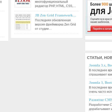
ию
многофункциональный
редактор РНР, HTML, CSS,…
JB Zen Grid Framework…
Последняя обновленная
версия фреймворка Zen Grid
от студии…
СТАТЬИ,
НОВ
Joomla 3.x, Bo
В последнее вр
спрашивают ка
Joomla 3, Boo
В последнее вр
очень часто ис
Развитие CMS
Разработчики C
дорабатывают 