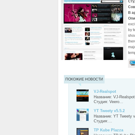
Сту
Сов
В а
Опи
exci
by t
show
ther
maj
temp
ПОХОЖИЕ НОВОСТИ
VJ-Realspot
Название: VJ-Realspot
Студия: Veero…
YT Tweety v5.5.2
Название: YT Tweety v
Студия:…
TP Kube Plazza