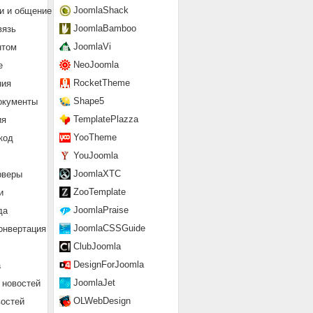
JoomlaShack
и и общение
JoomlaBamboo
вязь
JoomlaVi
нтом
NeoJoomla
е
RocketTheme
ния
Shape5
окументы
TemplatePlazza
ия
YooTheme
код
YouJoomla
JoomlaXTC
рверы
ZooTemplate
и
JoomlaPraise
да
JoomlaCSSGuide
онвертация
ClubJoomla
DesignForJoomla
а
JoomlaJet
 новостей
OLWebDesign
востей