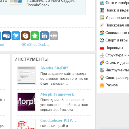
azza
Название: JS Nova Студия:
Фото и изобр
JoomlaShack…
Поиск и инде
Управление 
Поисковая о
Социальные 
Спорт и игры
ine
GK eShop Dark
→
Переводы
Структура и 
ИНСТРУМЕНТЫ
Стиль и диза
Akeeba SiteDiff
Инструменты
При создании сайта, всегда
Спец. расши
есть вероятность того что он
будет взломан…
Разное
Morph Framework
йты
Последняя обновленная и
уже совершенно бесплатная
версия фреймворка…
CodeLobster PHP…
афа
Очень мощный и