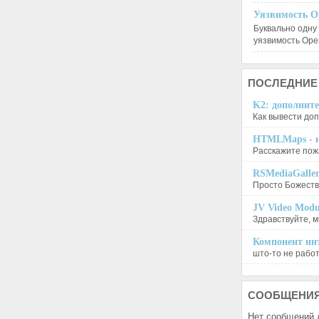
Уязвимость O
Буквально одну
уязвимость Op
ПОСЛЕДНИЕ
K2: дополните
Как вывести доп
HTMLMaps - и
Расскажите пожа
RSMediaGalle
Просто Божеств
JV Video Modu
Здравствуйте, м
Компонент инт
што-то не работа
СООБЩЕНИ
Нет сообщений 