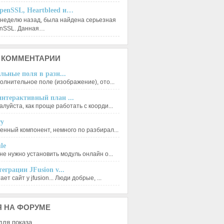
penSSL, Heartbleed и…
 неделю назад, была найдена серьезная
enSSL. Данная…
КОММЕНТАРИИ
льные поля в разн...
олнительное поле (изображение), ото...
нтерактивный план ...
луйста, как проще работать с коорди...
ry
енный компонент, немного по разбирал...
le
не нужно установить модуль онлайн о...
еграции JFusion v...
ет сайт у jfusion... Люди добрые, ...
Я
НА ФОРУМЕ
для показа