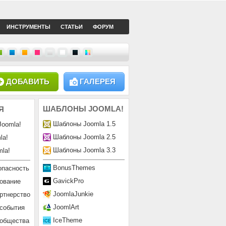
ИНСТРУМЕНТЫ
СТАТЬИ
ФОРУМ
ДОБАВИТЬ
ГАЛЕРЕЯ
ШАБЛОНЫ
JOOMLA!
Я
Шаблоны Joomla 1.5
Joomla!
Шаблоны Joomla 2.5
la!
Шаблоны Joomla 3.3
la!
BonusThemes
опасность
GavickPro
ование
JoomlaJunkie
ртнерство
JoomlArt
 события
IceTheme
ообщества