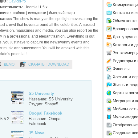
дия:
GavickPro
Коммуникаци
местимость:
Joomla! 1.5.x
Контакты и с
рхиве:
шаблон | исходники | быстрый старт
сание:
The show is ready as the spotlight moves along the
Обмен конте
ted crowd that hovers around all the celebrities. Amassed
Бронировани
elevision, magazines and media, you can also report on the
 in a professional and elegant fashion. Everything is out
Доп. улучше
e, you just have to capture the newsworthy events and
Каталоги и д
or music announcements.You will be amazed with this
Эл. коммерц
late’s potential!
Редакторы и 
ДЕМО
СКАЧАТЬ | DOWNLOAD
Финансы
Хостинг и се
Жизнь и люд
Карты и пого
S5 University
Название: S5 University
Миграция и к
Студия: Shape5…
Мобильность
Ooopa! Fakebook
Мультимеди
5.5.2
Название: Ooopa!
Fakebook…
Отображение
Создание но
JS Nova