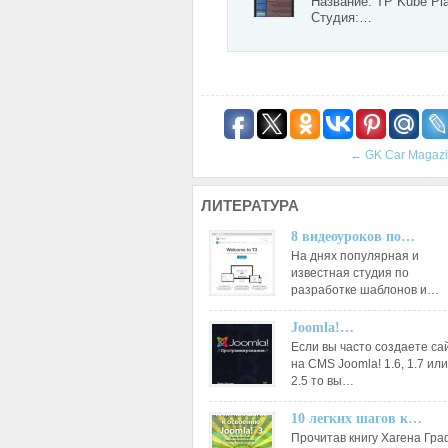
Название: TP Kube Pl
Студия:…
←
GK Car Magaz
ЛИТЕРАТУРА
8 видеоуроков по…
На днях популярная и
известная студия по
разработке шаблонов и…
Joomla!…
Если вы часто создаете са
на CMS Joomla! 1.6, 1.7 или
2.5 то вы…
10 легких шагов к…
Прочитав книгу Хагена Гр