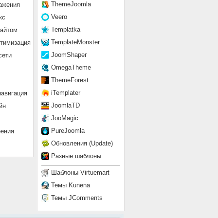
ThemeJoomla
ажения
Veero
кс
Templatka
сайтом
TemplateMonster
птимизация
JoomShaper
сети
OmegaTheme
ThemeForest
iTemplater
навигация
JoomlaTD
йн
JooMagic
PureJoomla
рения
Обновления (Update)
Разные шаблоны
Шаблоны Virtuemart
Темы Kunena
Темы JComments