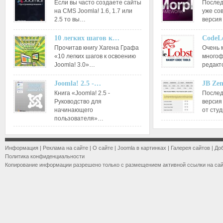
Если вы часто создаете сайты
Послед
на CMS Joomla! 1.6, 1.7 или
уже со
2.5 то вы…
версия
10 легких шагов к…
CodeL
Прочитав книгу Хагена Графа
Очень 
«10 легких шагов к освоению
многоф
Joomla! 3.0»…
редакт
Joomla! 2.5 -…
JB Ze
Книга «Joomla! 2.5 -
Послед
Руководство для
версия
начинающего
от сту
пользователя»…
Информация
|
Реклама на сайте
|
О сайте
|
Joomla в картинках
|
Галерея сайтов
|
До
Политика конфиденциальности
Копирование информации разрешено только с размещением активной ссылки на са