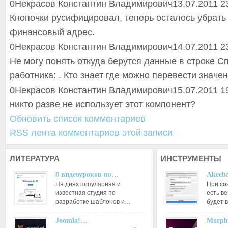
0
Некрасов Константин Владимирович
13.07.2011 2
Кнопочки русифицировал, теперь осталось убрать
финансовый адрес.
0
Некрасов Константин Владимирович
14.07.2011 2
Не могу понять откуда берутся данные в строке 
работника: . Кто знает где можно перевести значе
0
Некрасов Константин Владимирович
15.07.2011 1
никто разве не использует этот компонент?
Обновить список комментариев
RSS лента комментариев этой записи
ЛИТЕРАТУРА
ИНСТРУМЕНТЫ
8 видеоуроков по…
Akeeba
На днях популярная и
При со
известная студия по
есть ве
разработке шаблонов и…
будет 
Joomla!…
Morph