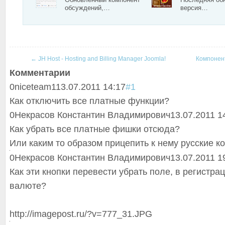
обсуждений,…
версия…
←
JH Host - Hosting and Billing Manager Joomla!
Компонент
Комментарии
0
niceteam1
13.07.2011 14:17
#1
Как отключить все платные функции?
0
Некрасов Константин Владимирович
13.07.2011 1
Как убрать все платные фишки отсюда?
Или каким то образом прицепить к нему русские к
0
Некрасов Константин Владимирович
13.07.2011 1
Как эти кнопки перевести убрать поле, в регистра
валюте?
http://imagepost.ru/?v=777_31.JPG