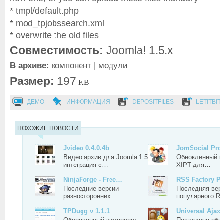
* tmpl/default.php
* mod_tpjobssearch.xml
* overwrite the old files
Совместимость:
Joomla! 1.5.x
В архиве:
компонент | модули
Размер:
197
KB
ДЕМО
ИНФОРМАЦИЯ
DEPOSITFILES
LETITBI
ПОХОЖИЕ НОВОСТИ
Jvideo 0.4.0.4b
JomSocial Pr
Видео архив для Joomla 1.5
Обновленный 
интеграция с…
XIPT для…
NinjaForge - Free…
RSS Factory P
Последние версии
Последняя ве
разносторонних…
популярного
TPDugg v 1.1.1
Universal Aja
Обновленный компонент
Последняя об