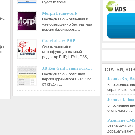
будет взломан…
Morph Framework
йты
Последняя обновленная и
уже совершенно бесплатная
версия фреймворка…
CodeLobster PHP…
афа
Очень мощный и
ию
многофункциональный
редактор РНР, HTML, CSS,…
JB Zen Grid Framework…
СТАТЬИ,
НОВ
Последняя обновленная
Joomla 3.x, Bo
версия фреймворка Zen Grid
от студии…
В последнее вр
спрашивают ка
Joomla 3, Boo
В последнее вр
очень часто ис
Развитие CMS
Разработчики C
дорабатывают 