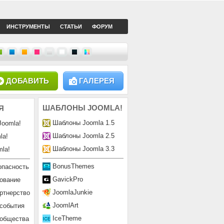
ИНСТРУМЕНТЫ
СТАТЬИ
ФОРУМ
ДОБАВИТЬ
ГАЛЕРЕЯ
ШАБЛОНЫ
JOOMLA!
Я
Шаблоны Joomla 1.5
Joomla!
Шаблоны Joomla 2.5
la!
Шаблоны Joomla 3.3
la!
BonusThemes
опасность
GavickPro
ование
JoomlaJunkie
ртнерство
JoomlArt
 события
IceTheme
ообщества