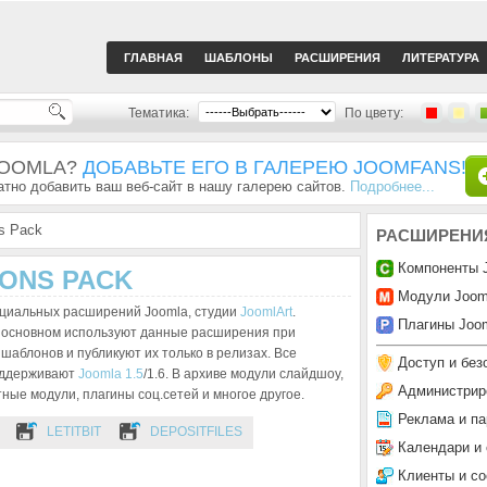
ГЛАВНАЯ
ШАБЛОНЫ
РАСШИРЕНИЯ
ЛИТЕРАТУРА
Тематика:
По цвету:
JOOMLA?
ДОБАВЬТЕ ЕГО В ГАЛЕРЕЮ JOOMFANS!
тно добавить ваш веб-сайт в нашу галерею сайтов.
Подробнее...
s Pack
РАСШИРЕНИ
Компоненты 
ONS PACK
Модули Joom
циальных расширений Joomla, студии
JoomlArt
.
Плагины Joom
 основном используют данные расширения при
шаблонов и публикуют их только в релизах. Все
Доступ и без
оддерживают
Joomla 1.5
/1.6. В архиве модули слайдшоу,
Администрир
тные модули, плагины соц.сетей и многое другое.
Реклама и па
LETITBIT
DEPOSITFILES
Календари и
Клиенты и с