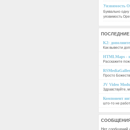
Уязвимость O
Буквально одну
уязвимость Op
ПОСЛЕДНИЕ
K2: дополните
Как вывести доп
HTMLMaps - и
Расскажите пожа
RSMediaGalle
Просто Божеств
JV Video Modu
Здравствуйте, м
Компонент инт
што-то не работа
СООБЩЕНИ
Нет сообщений 