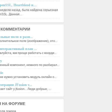
penSSL, Heartbleed и…
 неделю назад, была найдена серьезная
enSSL. Данная…
КОММЕНТАРИИ
льные поля в разн...
олнительное поле (изображение), ото...
нтерактивный план ...
луйста, как проще работать с коорди...
ry
енный компонент, немного по разбирал...
le
не нужно установить модуль онлайн о...
еграции JFusion v...
ет сайт у jfusion... Люди добрые, ...
Я
НА ФОРУМЕ
для показа