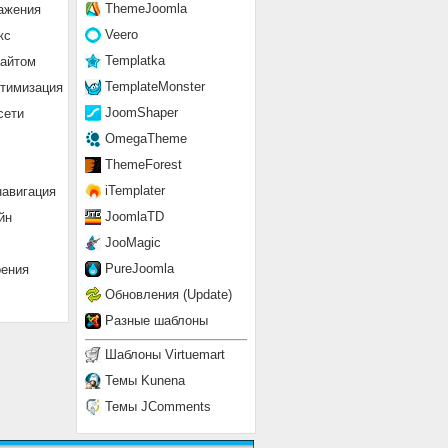
ThemeJoomla
ажения
Veero
кс
Templatka
сайтом
TemplateMonster
птимизация
JoomShaper
сети
OmegaTheme
ThemeForest
iTemplater
навигация
JoomlaTD
йн
JooMagic
PureJoomla
рения
Обновления (Update)
Разные шаблоны
Шаблоны Virtuemart
Темы Kunena
Темы JComments