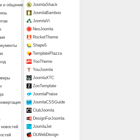
JoomlaShack
и и общение
JoomlaBamboo
вязь
JoomlaVi
нтом
NeoJoomla
е
RocketTheme
ния
Shape5
окументы
TemplatePlazza
ия
YooTheme
код
YouJoomla
JoomlaXTC
рверы
ZooTemplate
и
JoomlaPraise
да
JoomlaCSSGuide
онвертация
ClubJoomla
DesignForJoomla
а
JoomlaJet
 новостей
OLWebDesign
востей