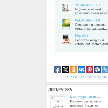
YOOtweet v.1.5.1
Модуль YooTweet
позволяет вывести н
RokWeather v1.0
Обновленная версия
модуля погоды для…
Flip Wall
Неплохой модуль и
компонент Joomla дл
←
All-in-One Slide Module for Virt
ЛИТЕРАТУРА
8 видеоуроков по…
На днях популярная и
известная студия по