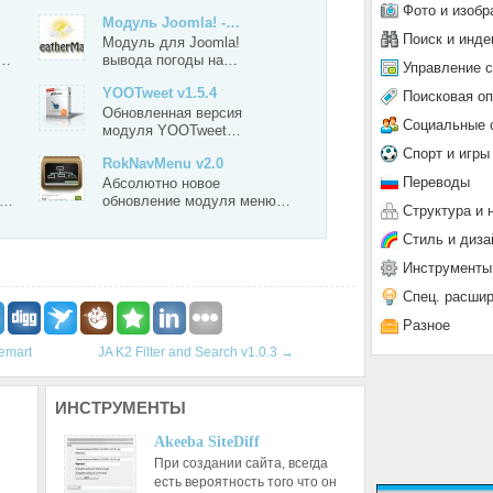
Фото и изобр
Модуль Joomla! -…
Поиск и инде
Модуль для Joomla!
а…
вывода погоды на…
Управление 
YOOTweet v1.5.4
Поисковая о
Обновленная версия
Социальные 
модуля YOOTweet…
Спорт и игры
RokNavMenu v2.0
Переводы
Абсолютно новое
я…
обновление модуля меню…
Структура и 
Стиль и диза
Инструменты
Спец. расши
Разное
uemart
JA K2 Filter and Search v1.0.3
→
ИНСТРУМЕНТЫ
Akeeba SiteDiff
При создании сайта, всегда
есть вероятность того что он