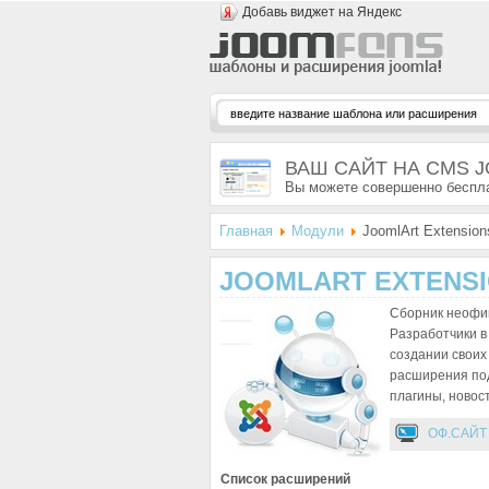
Добавь виджет на Яндекс
ВАШ САЙТ НА CMS 
Вы можете совершенно беспла
Главная
Модули
JoomlArt Extension
JOOMLART EXTENSI
Сборник неофи
Разработчики в
создании своих 
расширения п
плагины, новос
ОФ.САЙТ
Список расширений