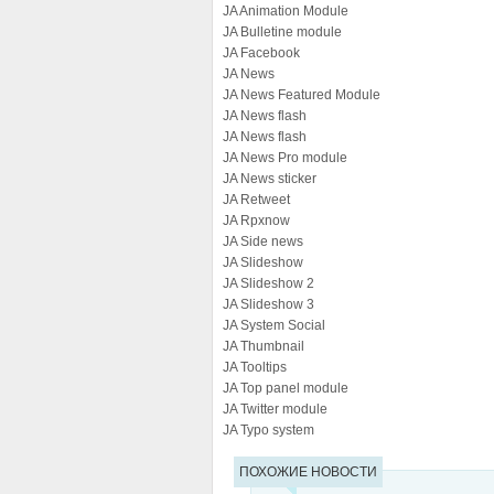
JA Animation Module
JA Bulletine module
JA Facebook
JA News
JA News Featured Module
JA News flash
JA News flash
JA News Pro module
JA News sticker
JA Retweet
JA Rpxnow
JA Side news
JA Slideshow
JA Slideshow 2
JA Slideshow 3
JA System Social
JA Thumbnail
JA Tooltips
JA Top panel module
JA Twitter module
JA Typo system
ПОХОЖИЕ НОВОСТИ