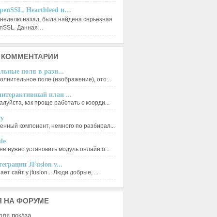
penSSL, Heartbleed и…
 неделю назад, была найдена серьезная
enSSL. Данная…
КОММЕНТАРИИ
льные поля в разн...
олнительное поле (изображение), ото...
нтерактивный план ...
луйста, как проще работать с коорди...
ry
енный компонент, немного по разбирал...
le
не нужно установить модуль онлайн о...
еграции JFusion v...
ет сайт у jfusion... Люди добрые, ...
Я
НА ФОРУМЕ
для показа