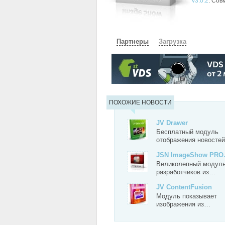
v3.0.2
. Сов
Партнеры
Загрузка
СКАЧАТЬ
ЗЕРКАЛО
ЗЕРКАЛ
ПОХОЖИЕ НОВОСТИ
JV Drawer
Бесплатный модуль
отображения новосте
JSN ImageShow PR
Великолепный модул
разработчиков из…
JV ContentFusion
Модуль показывает
изображения из…