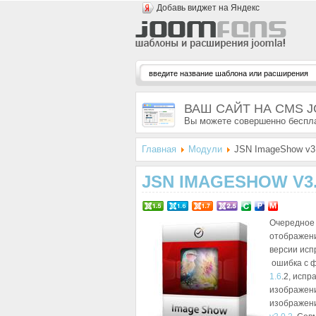
Добавь виджет на Яндекс
ВАШ САЙТ НА CMS 
Вы можете совершенно беспла
Главная
Модули
JSN ImageShow v3.
JSN IMAGESHOW V3.
Очередное 
отображени
версии исп
ошибка с ф
1.6
.2, исп
изображени
изображен