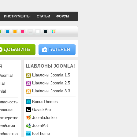
ИНСТРУМЕНТЫ
СТАТЬИ
ФОРУМ
ДОБАВИТЬ
ГАЛЕРЕЯ
ШАБЛОНЫ
JOOMLA!
Я
Шаблоны Joomla 1.5
Joomla!
Шаблоны Joomla 2.5
la!
Шаблоны Joomla 3.3
la!
BonusThemes
опасность
GavickPro
ование
JoomlaJunkie
ртнерство
JoomlArt
 события
IceTheme
ообщества