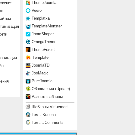
ThemeJoomla
ажения
Veero
кс
Templatka
сайтом
TemplateMonster
птимизация
JoomShaper
сети
OmegaTheme
ThemeForest
iTemplater
навигация
JoomlaTD
йн
JooMagic
PureJoomla
рения
Обновления (Update)
Разные шаблоны
Шаблоны Virtuemart
Темы Kunena
Темы JComments