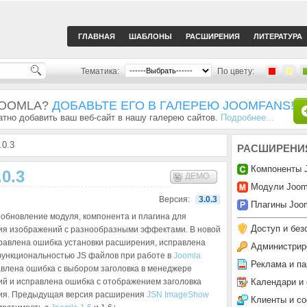
ГЛАВНАЯ
ШАБЛОНЫ
РАСШИРЕНИЯ
ЛИТЕРАТУРА
Тематика:
По цвету:
JOOMLA?
ДОБАВЬТЕ ЕГО В ГАЛЕРЕЮ JOOMFANS!
тно добавить ваш веб-сайт в нашу галерею сайтов.
Подробнее...
0.3
РАСШИРЕНИ
Компоненты 
0.3
ДЕМО
Модули Joom
Версия:
3.0.3
Плагины Joom
обновление модуля, компонента и плагина для
Доступ и без
я изображений c разнообразными эффектами. В новой
равлена ошибка установки расширения, исправлена
Администрир
ункциональностью JS файлов при работе в
Joomla
Реклама и па
равлена ошибка с выбором заголовка в менеджере
Календари и
й и исправлена ошибка с отображением заголовка
ия. Предыдущая версия расширения
JSN ImageShow
Клиенты и с