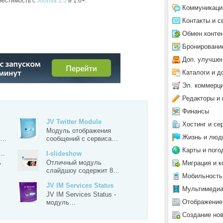
местимость с
Joomla 1.5
и 1.6+.
Коммуникаци
Контакты и с
Обмен конте
Бронировани
Доп. улучше
Каталоги и д
О №2
Эл. коммерц
Редакторы и 
Финансы
JV Twitter Module
Хостинг и се
Модуль отображения
Жизнь и люд
й…
сообщений с сервиса…
Карты и пого
O…
I-slideshow
ь
Отличный модуль
Миграция и к
слайдшоу содержит 8…
Мобильность
JV IM Services Status
Мультимеди
JV IM Services Status -
Отображение
модуль…
Создание но