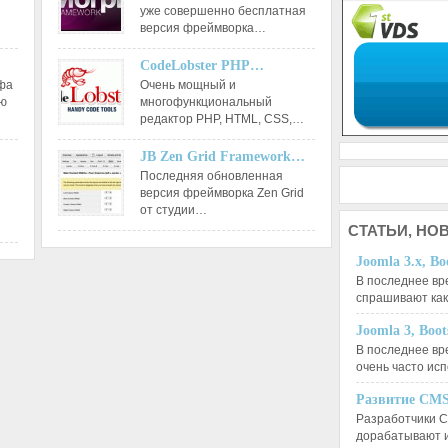
уже совершенно бесплатная
версия фреймворка…
CodeLobster PHP…
афа
Очень мощный и
ию
многофункциональный
редактор РНР, HTML, CSS,…
JB Zen Grid Framework…
Последняя обновленная
версия фреймворка Zen Grid
от студии…
СТАТЬИ,
НОВ
Joomla 3.x, Bo
В последнее вр
спрашивают ка
Joomla 3, Boo
В последнее вр
очень часто ис
Развитие CMS
Разработчики C
дорабатывают 