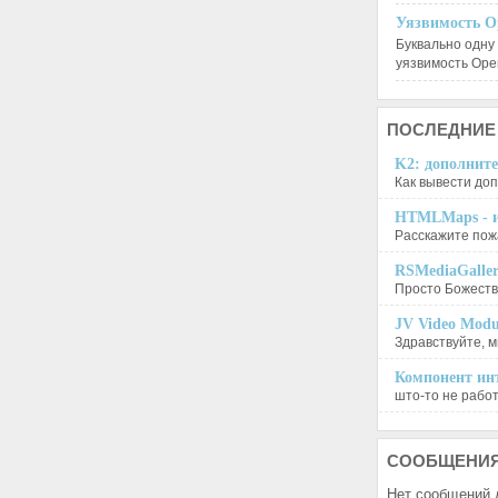
Уязвимость O
Буквально одну
уязвимость Op
ПОСЛЕДНИЕ
K2: дополните
Как вывести доп
HTMLMaps - и
Расскажите пожа
RSMediaGalle
Просто Божеств
JV Video Modu
Здравствуйте, м
Компонент инт
што-то не работа
СООБЩЕНИ
Нет сообщений 