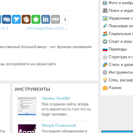
Фото и изобр
Поиск и инде
Управление 
1
Поисковая о
 v1.3
JSN ImageShow v3.0.2
→
Социальные 
Спорт и игры
Единственный большой минус - нет функции скачивания
Переводы
Структура и 
 вы употребляете на своем сайте
Стиль и диза
Инструменты
Спец. расши
Разное
ИНСТРУМЕНТЫ
Akeeba SiteDiff
При создании сайта, всегда
есть вероятность того что он
будет взломан…
Morph Framework
йты
Последняя обновленная и