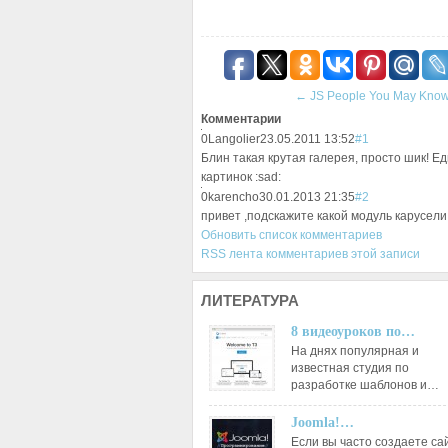
←
JS People You May Know
Комментарии
0
Langolier
23.05.2011 13:52
#1
Блин такая крутая галерея, просто шик! 
картинок :sad:
0
karencho
30.01.2013 21:35
#2
привет ,подскажите какой модуль карусели
Обновить список комментариев
RSS лента комментариев этой записи
ЛИТЕРАТУРА
8 видеоуроков по…
На днях популярная и
известная студия по
разработке шаблонов и…
Joomla!…
Если вы часто создаете са