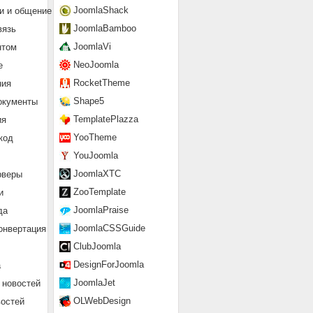
JoomlaShack
и и общение
JoomlaBamboo
вязь
JoomlaVi
нтом
NeoJoomla
е
RocketTheme
ния
Shape5
окументы
TemplatePlazza
ия
YooTheme
код
YouJoomla
JoomlaXTC
рверы
ZooTemplate
и
JoomlaPraise
да
JoomlaCSSGuide
онвертация
ClubJoomla
DesignForJoomla
а
JoomlaJet
 новостей
OLWebDesign
востей