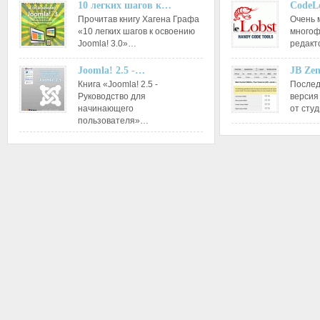
10 легких шагов к…
CodeL
Прочитав книгу Хагена Графа
Очень 
«10 легких шагов к освоению
многоф
Joomla! 3.0»…
редакт
Joomla! 2.5 -…
JB Ze
Книга «Joomla! 2.5 -
Послед
Руководство для
версия
начинающего
от сту
пользователя»…