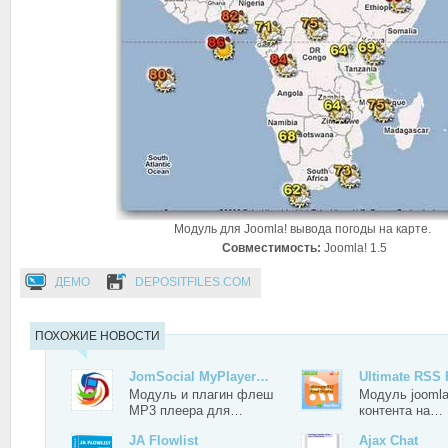
Модуль для Joomla! вывода погоды на карте.
Совместимость:
Joomla! 1.5
ДЕМО
DEPOSITFILES.COM
ПОХОЖИЕ НОВОСТИ
JomSocial MyPlayer…
Ultimate RSS
Модуль и плагин флеш
Модуль jooml
MP3 плеера для…
контента на…
JA Flowlist
Ajax Chat