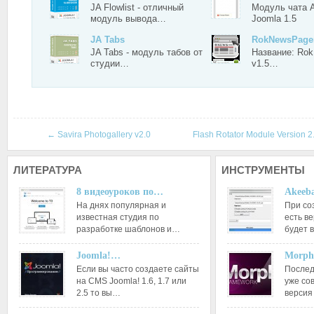
JA Flowlist - отличный
Модуль чата A
модуль вывода…
Joomla 1.5
JA Tabs
RokNewsPager
JA Tabs - модуль табов от
Название: Ro
студии…
v1.5…
←
Savira Photogallery v2.0
Flash Rotator Module Version 
ЛИТЕРАТУРА
ИНСТРУМЕНТЫ
8 видеоуроков по…
Akeeba
На днях популярная и
При со
известная студия по
есть ве
разработке шаблонов и…
будет 
Joomla!…
Morph
Если вы часто создаете сайты
Послед
на CMS Joomla! 1.6, 1.7 или
уже со
2.5 то вы…
версия