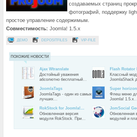
создаваемых страниц прокр
фотографий, поддержку lig
простое управление содержимым.
Совместимость:
Joomla! 1.5.x
ДЕМО
DEPOSITFILES
VIP-FILE
ПОХОЖИЕ НОВОСТИ
Ajax Wtranslate
Flash Rotato
Достойный уважения
Классный мод
абсолютно бесплатный…
JoomlaShack
JoomlaTags
Super horizo
JoomlaTags - один из самых
Флеш меню д
лучших…
Joomla! 1.5.x
RokStock for Joomla!…
JomSocial G
Обновленная версия
Обновленная 
модуля RokStock. При…
модулей и пл