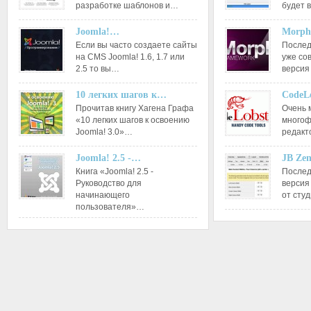
разработке шаблонов и…
будет 
Joomla!…
Morph
Если вы часто создаете сайты
Послед
на CMS Joomla! 1.6, 1.7 или
уже со
2.5 то вы…
версия
10 легких шагов к…
CodeL
Прочитав книгу Хагена Графа
Очень 
«10 легких шагов к освоению
многоф
Joomla! 3.0»…
редакт
Joomla! 2.5 -…
JB Ze
Книга «Joomla! 2.5 -
Послед
Руководство для
версия
начинающего
от сту
пользователя»…