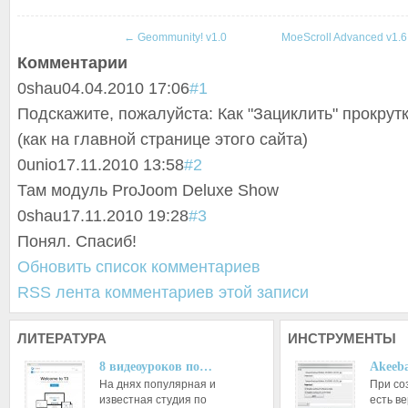
←
Geommunity! v1.0
MoeScroll Advanced v1.6
Комментарии
0
shau
04.04.2010 17:06
#1
Подскажите, пожалуйста: Как "Зациклить" прокрут
(как на главной странице этого сайта)
0
unio
17.11.2010 13:58
#2
Там модуль ProJoom Deluxe Show
0
shau
17.11.2010 19:28
#3
Понял. Спасиб!
Обновить список комментариев
RSS лента комментариев этой записи
ЛИТЕРАТУРА
ИНСТРУМЕНТЫ
8 видеоуроков по…
Akeeba
На днях популярная и
При со
известная студия по
есть ве