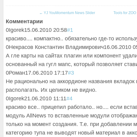
←
YJ YouMomentum News Slider
Tools for ZOO
Комментарии
0
Igorek
15.06.2010 20:58
#1
красиво.... компактно.. обязательно где-то использ
0
Некрасов Константин Владимирович
16.06.2010 0
А гле карты на сайтах плагин или компонент удал
основанный на гугл мапс, который позволяет став
0
Роман
17.06.2010 17:17
#3
Не рационально на аккордионе названия вкладок 
располагать. Их целиком не видно.
0
Igorek
21.06.2010 11:11
#4
красиво все.. прицепил работало.. но.... если вста
модуль AllNews то вставленные модули отображ
только на момент создания. Т.е. при добавлении 
категорию тупа не выводят новый материал в акко