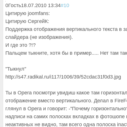
0
Гость
18.07.2010 13:34
#10
Цитирую joomfans:
Цитирую СергейК:
Поддержка отображения вертикального текста в з
слайдера (не изображения).
И где это ?!?
Пальцем тыкните, хотя бы в пример..... Нет там так
"Тыкнул"
http://s47.radikal.ru/i117/1006/39/52cdac31f0d3.jpg
Ты в Opera посмотри увидиш какое там горизонта
отображение вместо вертикального. Делал в FireFo
глянул в Opera и говорит: -"Почему горизонтальн
надписи на самих полосках вкладках в фотошопе п
неактивных не видно, там всего одна полоска inact