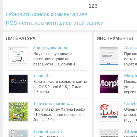
1
2
3
Обновить список комментариев
RSS лента комментариев этой записи
ЛИТЕРАТУРА
ИНСТРУМЕНТЫ
8 видеоуроков по…
Akeeba
На днях популярная и
При со
известная студия по
есть ве
разработке шаблонов и…
будет 
Joomla!…
Morph
Если вы часто создаете сайты
Послед
на CMS Joomla! 1.6, 1.7 или
уже со
2.5 то вы…
версия
10 легких шагов к…
CodeL
Прочитав книгу Хагена Графа
Очень 
«10 легких шагов к освоению
многоф
Joomla! 3.0»…
редакт
Joomla! 2.5 -…
JB Ze