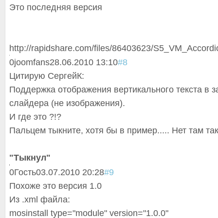
Это последняя версия
http://rapidshare.com/files/86403623/S5_VM_Accord
0
joomfans
28.06.2010 13:10
#8
Цитирую СергейК:
Поддержка отображения вертикального текста в з
слайдера (не изображения).
И где это ?!?
Пальцем тыкните, хотя бы в пример..... Нет там так
"Тыкнул"
0
Гость
03.07.2010 20:28
#9
Похоже это версия 1.0
Из .xml файла:
mosinstall type="module" version="1.0.0"