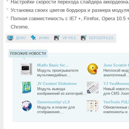
Настройки скорости перехода слайдера аккордеона
Установка своих цветов бордюра и размера модуля
Полная совместимость с IE7 +, Firefox, Opera 10.5 +
Chrome.
ДЕМО
ИНФО
VIP-FILE
DEPOSITFILES
ПОХОЖИЕ НОВОСТИ
Miaflv Basic for…
June Scratch 
Модуль проигрывателя
Неплохой мод
мультимедийных…
аналогичный
JV Content Slideshow
YJ YouMome
Модуль вывода
Новый новост
изображений из категорий…
для CMS Joo
Geommunity! v1.0
YooTools FU
Модуль и плагин для
Обновленные 
отображения…
компоненты и