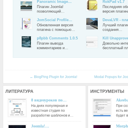
Panoramic Image…
RokPad v1.7
Плагин Joomla!
Последняя об
позволяющий…
версия плаги
JomSocial Profile…
DevaLVR - пл
Обновленная версия
Лучший плагин
плагина с помощью…
создания…
p8pbb Comments 1.0.5
Kill Unappro
Плагин вывода
Довольно инт
комментариев и…
бесплатный п
←
BlogPing Plugin for Joomla!
Modal Popups for Jo
ЛИТЕРАТУРА
ИНСТРУМЕНТЫ
8 видеоуроков по…
Akeeba
На днях популярная и
При со
известная студия по
есть ве
разработке шаблонов и…
будет 
Joomla!…
Morph