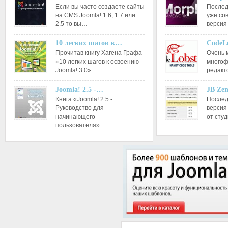
Если вы часто создаете сайты
Послед
на CMS Joomla! 1.6, 1.7 или
уже со
2.5 то вы…
версия
10 легких шагов к…
CodeL
Прочитав книгу Хагена Графа
Очень 
«10 легких шагов к освоению
многоф
Joomla! 3.0»…
редакт
Joomla! 2.5 -…
JB Ze
Книга «Joomla! 2.5 -
Послед
Руководство для
версия
начинающего
от сту
пользователя»…