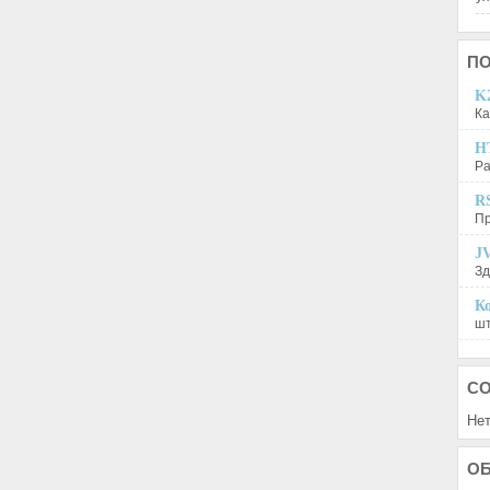
П
K2
Ка
H
Ра
R
Пр
JV
Зд
Ко
шт
С
Нет
О