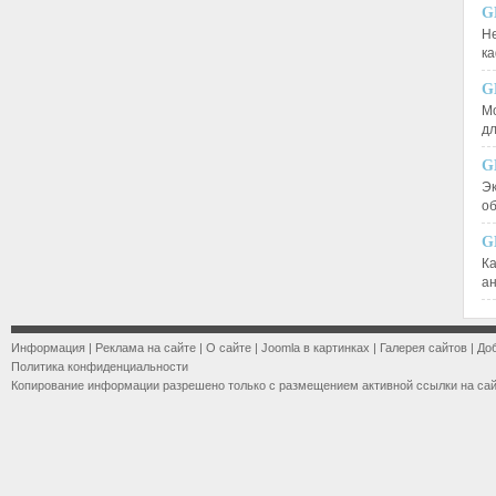
G
Не
к
G
М
д
G
Эк
о
G
К
а
Информация
|
Реклама на сайте
|
О сайте
|
Joomla в картинках
|
Галерея сайтов
|
До
Политика конфиденциальности
Копирование информации разрешено только с размещением активной ссылки на са