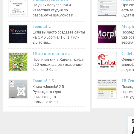
На днях популярная и
При со
известная студия по
есть ве
разработке шаблонов и…
будет 
Joomla!…
Morph
Если вы часто создаете сайты
Послед
на CMS Joomla! 1.6, 1.7 или
уже со
2.5 то вы…
версия
10 легких шагов к…
CodeL
Прочитав книгу Хагена Графа
Очень 
«10 легких шагов к освоению
многоф
Joomla! 3.0»…
редакт
Joomla! 2.5 -…
JB Ze
Книга «Joomla! 2.5 -
Послед
Руководство для
версия
начинающего
от сту
пользователя»…