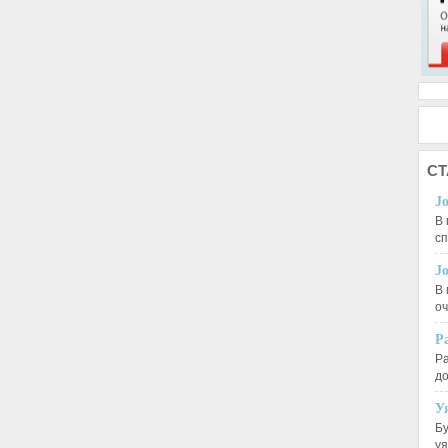
СТ
J
В 
с
J
В 
оч
Р
Ра
д
У
Бу
у