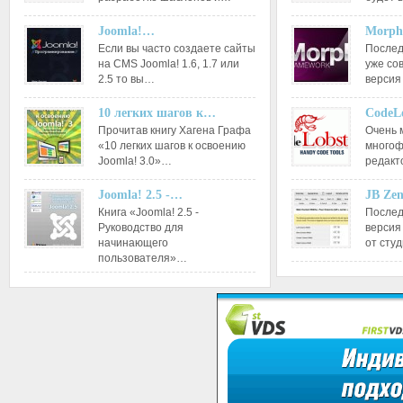
Joomla!…
Morph
Если вы часто создаете сайты
Послед
на CMS Joomla! 1.6, 1.7 или
уже со
2.5 то вы…
версия
10 легких шагов к…
CodeL
Прочитав книгу Хагена Графа
Очень 
«10 легких шагов к освоению
многоф
Joomla! 3.0»…
редакт
Joomla! 2.5 -…
JB Ze
Книга «Joomla! 2.5 -
Послед
Руководство для
версия
начинающего
от сту
пользователя»…