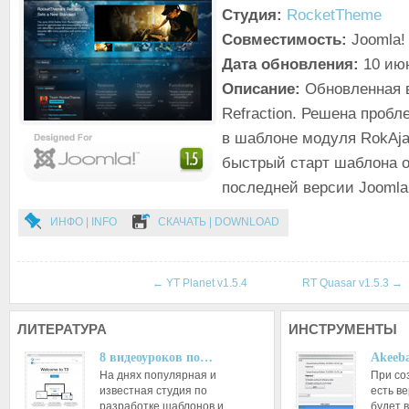
Студия:
RocketTheme
Совместимость:
Joomla! 
Дата обновления:
10 июн
Описание:
Обновленная 
Refraction. Решена проб
в шаблоне модуля RokAja
быстрый старт шаблона 
последней версии Joomla!
ИНФО | INFO
СКАЧАТЬ | DOWNLOAD
←
YT Planet v1.5.4
RT Quasar v1.5.3
→
ЛИТЕРАТУРА
ИНСТРУМЕНТЫ
8 видеоуроков по…
Akeeba
На днях популярная и
При со
известная студия по
есть ве
разработке шаблонов и…
будет 