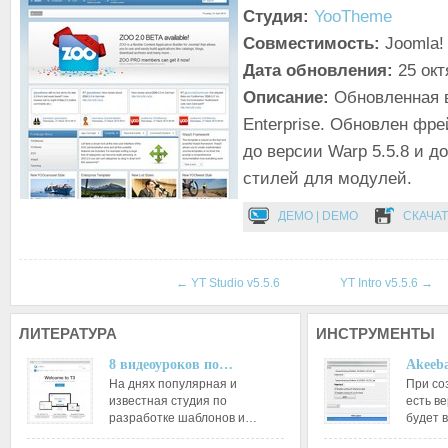
Студия:
YooTheme
Совместимость:
Joomla! 
Дата обновления:
25 окт
Описание:
Обновленная 
Enterprise. Обновлен фр
до версии Warp 5.5.8 и д
стилей для модулей.
ДЕМО | DEMO
СКАЧАТ
←
YT Studio v5.5.6
YT Intro v5.5.6
→
ЛИТЕРАТУРА
ИНСТРУМЕНТЫ
8 видеоуроков по…
Akeeba
На днях популярная и
При со
известная студия по
есть ве
разработке шаблонов и…
будет 