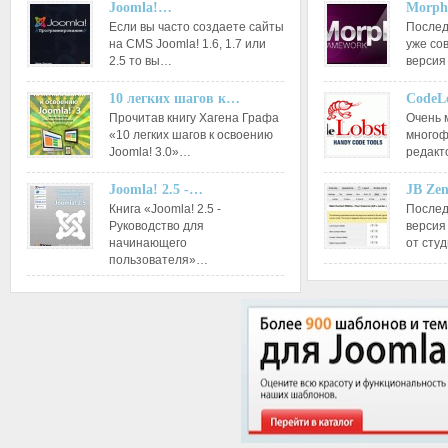
Joomla!…
Morph
Если вы часто создаете сайты
Послед
на CMS Joomla! 1.6, 1.7 или
уже со
2.5 то вы…
версия
10 легких шагов к…
CodeL
Прочитав книгу Хагена Графа
Очень 
«10 легких шагов к освоению
многоф
Joomla! 3.0»…
редакт
Joomla! 2.5 -…
JB Ze
Книга «Joomla! 2.5 -
Послед
Руководство для
версия
начинающего
от сту
пользователя»…