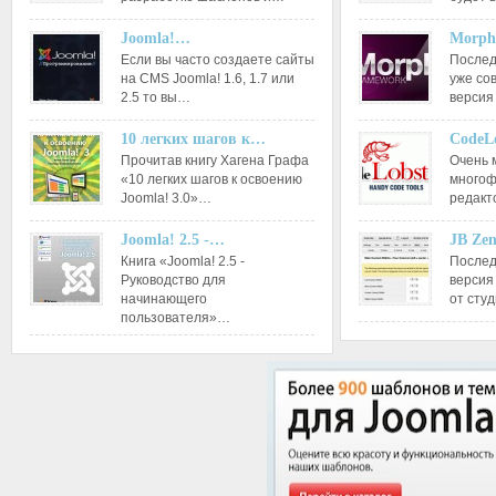
Joomla!…
Morph
Если вы часто создаете сайты
Послед
на CMS Joomla! 1.6, 1.7 или
уже со
2.5 то вы…
версия
10 легких шагов к…
CodeL
Прочитав книгу Хагена Графа
Очень 
«10 легких шагов к освоению
многоф
Joomla! 3.0»…
редакт
Joomla! 2.5 -…
JB Ze
Книга «Joomla! 2.5 -
Послед
Руководство для
версия
начинающего
от сту
пользователя»…