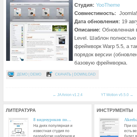
Студия:
YooTheme
Совместимость:
Joomla!
Дата обновления:
19 авг
Описание:
Обновленная 
Level. Шаблон полностью
фреймворк Warp 5.5, а т
порядок версии (обновле
базовую фреймворка.
ДЕМО | DEMO
СКАЧАТЬ | DOWNLOAD
←
JA Anion v1.2.4
YT Motion v5.5.0
→
ЛИТЕРАТУРА
ИНСТРУМЕНТЫ
8 видеоуроков по…
Akeeba
На днях популярная и
При со
известная студия по
есть ве
разработке шаблонов и…
будет 