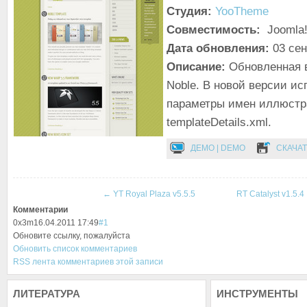
Студия:
YooTheme
Совместимость:
Joomla!
Дата обновления:
03 се
Описание:
Обновленная 
Noble. В новой версии и
параметры имен иллюстр
templateDetails.xml.
ДЕМО | DEMO
СКАЧАТ
←
YT Royal Plaza v5.5.5
RT Catalyst v1.5.4
Комментарии
0
x3m
16.04.2011 17:49
#1
Обновите ссылку, пожалуйста
Обновить список комментариев
RSS лента комментариев этой записи
ЛИТЕРАТУРА
ИНСТРУМЕНТЫ