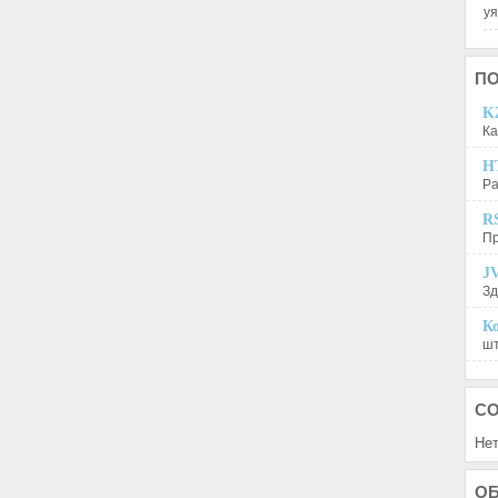
у
П
K2
Ка
H
Ра
R
Пр
JV
Зд
Ко
шт
С
Нет
О