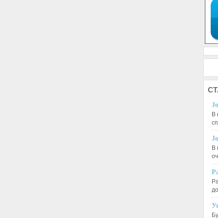
СТ
J
В 
с
J
В 
оч
Р
Ра
д
У
Бу