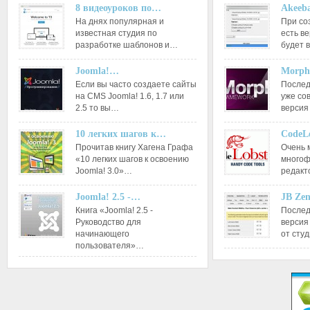
8 видеоуроков по…
Akeeba
На днях популярная и
При со
известная студия по
есть ве
разработке шаблонов и…
будет 
Joomla!…
Morph
Если вы часто создаете сайты
Послед
на CMS Joomla! 1.6, 1.7 или
уже со
2.5 то вы…
версия
10 легких шагов к…
CodeL
Прочитав книгу Хагена Графа
Очень 
«10 легких шагов к освоению
многоф
Joomla! 3.0»…
редакт
Joomla! 2.5 -…
JB Ze
Книга «Joomla! 2.5 -
Послед
Руководство для
версия
начинающего
от сту
пользователя»…