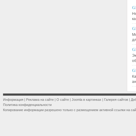
G
Не
к
G
М
д
G
Эк
о
G
К
а
Информация
|
Реклама на сайте
|
О сайте
|
Joomla в картинках
|
Галерея сайтов
|
До
Политика конфиденциальности
Копирование информации разрешено только с размещением активной ссылки на са