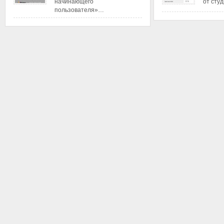
начинающего
от сту
пользователя»…