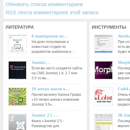
Обновить список комментариев
RSS лента комментариев этой записи
ЛИТЕРАТУРА
ИНСТРУМЕНТЫ
8 видеоуроков по…
Akeeba
На днях популярная и
При со
известная студия по
есть ве
разработке шаблонов и…
будет 
Joomla!…
Morph
Если вы часто создаете сайты
Послед
на CMS Joomla! 1.6, 1.7 или
уже со
2.5 то вы…
версия
10 легких шагов к…
CodeL
Прочитав книгу Хагена Графа
Очень 
«10 легких шагов к освоению
многоф
Joomla! 3.0»…
редакт
Joomla! 2.5 -…
JB Ze
Книга «Joomla! 2.5 -
Послед
Руководство для
версия