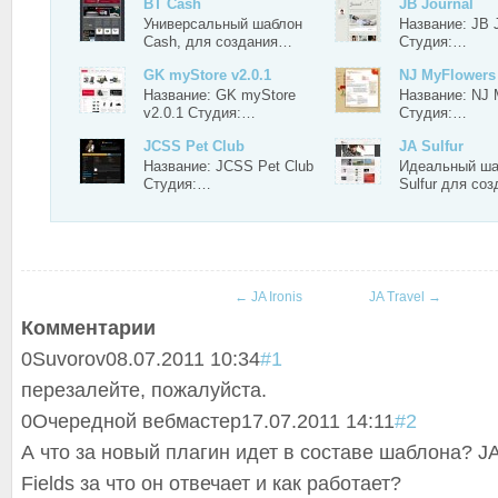
BT Cash
JB Journal
Универсальный шаблон
Название: JB J
Cash, для создания…
Студия:…
GK myStore v2.0.1
NJ MyFlowers
Название: GK myStore
Название: NJ 
v2.0.1 Студия:…
Студия:…
JCSS Pet Club
JA Sulfur
Название: JCSS Pet Club
Идеальный ша
Студия:…
Sulfur для со
←
JA Ironis
JA Travel
→
Комментарии
0
Suvorov
08.07.2011 10:34
#1
перезалейте, пожалуйста.
0
Очередной вебмастер
17.07.2011 14:11
#2
А что за новый плагин идет в составе шаблона? JA
Fields за что он отвечает и как работает?