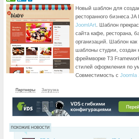
Новый шаблон для созда
ресторанного бизнеса JA B
JoomlArt
. Шаблон прекра
сайта кафе, ресторана, б
организаций. Шаблон как 
шаблоны студии, создан 
фреймворке T3 Framework
стилей оформления по у
Совместимость с
Joomla 
Партнеры
Загрузка
СКАЧАТЬ
ЗЕРКАЛО
ПОХОЖИЕ НОВОСТИ