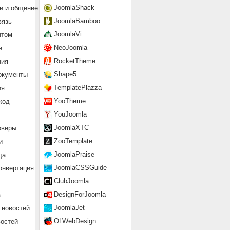
JoomlaShack
и и общение
JoomlaBamboo
вязь
JoomlaVi
нтом
NeoJoomla
е
RocketTheme
ния
Shape5
окументы
TemplatePlazza
ия
YooTheme
код
YouJoomla
JoomlaXTC
рверы
ZooTemplate
и
JoomlaPraise
да
JoomlaCSSGuide
онвертация
ClubJoomla
DesignForJoomla
а
JoomlaJet
 новостей
OLWebDesign
востей