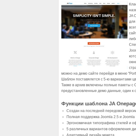
Кла
наз
JA 
для
все
сай
либ
Спе
Joo
кот
окн
стр
можно на демо сайте перейдя в меню "Portf
Шаблон поставялется с 5-ю вариантами цвето
Также в архив включены полные пакеты с
предустановленные демо данные, один к о
Функции шаблона JA Onepag
Создан на последней передовой верси
Полная поддержка Joomla 2.5 и Joomla 
Эргономичная типографика стилей и о
5 различных вариантов оформления ди
Адаптивный дизайн макета