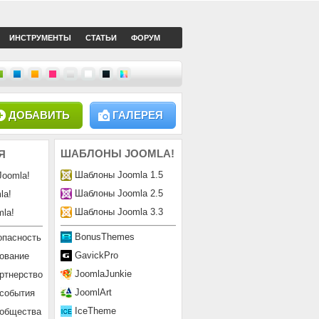
ИНСТРУМЕНТЫ
СТАТЬИ
ФОРУМ
ДОБАВИТЬ
ГАЛЕРЕЯ
ШАБЛОНЫ
JOOMLA!
Я
Шаблоны Joomla 1.5
Joomla!
Шаблоны Joomla 2.5
la!
Шаблоны Joomla 3.3
la!
BonusThemes
опасность
GavickPro
ование
JoomlaJunkie
ртнерство
JoomlArt
 события
IceTheme
ообщества