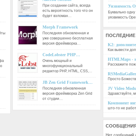
При создании сайта, всегда
Уязвимость O
есть вероятность того что он
Буквально одну
будет взломан…
уязвимость Op
Morph Framework
йты
Последняя обновленная и
ПОСЛЕДНИЕ
уже совершенно бесплатная
версия фреймворка…
K2: дополните
Как вывести доп
CodeLobster PHP…
HTMLMaps - и
афа
Очень мощный и
Расскажите пожа
ию
многофункциональный
редактор РНР, HTML, CSS,…
RSMediaGalle
Просто Божеств
JB Zen Grid Framework…
Последняя обновленная
JV Video Modu
версия фреймворка Zen Grid
Здравствуйте, м
от студии…
Компонент инт
што-то не работа
СООБЩЕНИ
Нет сообщений 