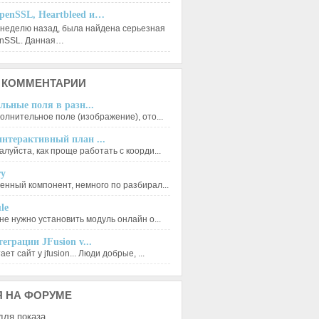
penSSL, Heartbleed и…
 неделю назад, была найдена серьезная
enSSL. Данная…
КОММЕНТАРИИ
льные поля в разн...
олнительное поле (изображение), ото...
нтерактивный план ...
луйста, как проще работать с коорди...
ry
енный компонент, немного по разбирал...
le
не нужно установить модуль онлайн о...
еграции JFusion v...
ет сайт у jfusion... Люди добрые, ...
Я
НА ФОРУМЕ
для показа