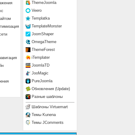
ThemeJoomla
ажения
Veero
кс
Templatka
сайтом
TemplateMonster
птимизация
JoomShaper
сети
OmegaTheme
ThemeForest
iTemplater
навигация
JoomlaTD
йн
JooMagic
PureJoomla
рения
Обновления (Update)
Разные шаблоны
Шаблоны Virtuemart
Темы Kunena
Темы JComments