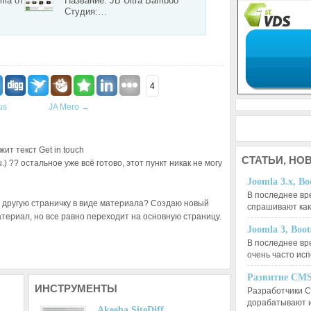
la от
Название: JB Ultra Bamboo
Студия:…
4
us
JA Mero
→
жит текст Get in touch
СТАТЬИ,
НОВ
ou.) ?? остальное уже всё готово, этот пункт никак не могу
Joomla 3.x, Bo
В последнее вр
а другую страничку в виде материала? Создаю новый
спрашивают ка
териал, но все равно переходит на основную страницу.
Joomla 3, Boo
В последнее вр
очень часто ис
Развитие CMS
ИНСТРУМЕНТЫ
Разработчики C
дорабатывают 
Akeeba SiteDiff