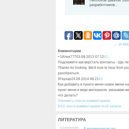
Неплохой шаблон Joom
разработчиков…
←
JA Miti
Комментарии
+1
Илья777
03.09.2013 07:12
#1
Подскажите как верстать контакты - (где ле
Thanks for looking. We'd love to hear from y
разобраться..
0
Гаухар
24.09.2014 08:21
#2
Как добавить в пункте меню новое меню н
пункт меню в виде материала. указываю ма
что делать?
Обновить список комментариев
RSS лента комментариев этой записи
ЛИТЕРАТУРА
8 видеоуроков по…