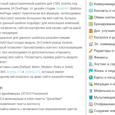
ссный одностраничный шаблон для CMS Joomla под
Коммуникаци
ванием JA OnePage, от дизайн студии
JoomlArt
. Шаблон
Контакты и с
OnePage имеет практически все функции, необходимые
Обмен конте
 быстрого запуска большинства веб-сайтов. Больше
го данный шаблон подойдет для небольших компаний,
Бронировани
тов визиток, сайтов портфолио или промо сайтов какой
Доп. улучше
о продукции.
Каталоги и д
циально для данного шаблона разработчиками
mlArt был создан модуль JA Content popup module,
Эл. коммерц
орый позволяет просматривать контент в всплывающем
Редакторы и 
е, без необходимости дополнительно открывать
Финансы
аницу веб-сайта. Посмотреть пример работы модуля,
olio".
Хостинг и се
вых схем (Default, Metro, Modern, Retro и Solid).
Жизнь и люд
 CMS
Joomla 2.5
и
Joomla 3.0
, которые имеют
дному как показано на демо сайте разработчиков.
Карты и пого
Миграция и к
e:
Мобильность
и фреймворка JAT3V3 Framework
Мультимеди
3.0 включающая в себя пакеты "QuickStart"
Отображение
формления текста контента
зайна макета с возможностью переключения цветов
Создание но