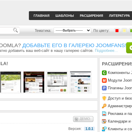
ГЛАВНАЯ
ШАБЛОНЫ
РАСШИРЕНИЯ
ЛИТЕРАТУРА
Тематика:
По цвету:
JOOMLA?
ДОБАВЬТЕ ЕГО В ГАЛЕРЕЮ JOOMFANS!
тно добавить ваш веб-сайт в нашу галерею сайтов.
Подробнее...
LA!
РАСШИРЕНИ
Компоненты 
Модули Joom
Плагины Joom
Доступ и без
Администрир
Реклама и па
ДЕМО
Календари и
Клиенты и с
Версия:
1.0.1