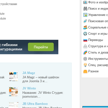
Фото и изобр
стройствами
Поиск и инде
dule
Управление 
dule
Поисковая о
Социальные 
Спорт и игры
Переводы
Структура и 
О №2
Стиль и диза
Инструменты
Спец. расши
Разное
JA Magz
eak
JA Magz – новый шаблон
для Joomla 3 и…
JV Winto
удия:
Название: JV Winto Студия:
joomvision…
JB Ultra Bamboo