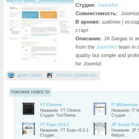
Студия:
JoomlArt
Совместимость:
Joomla!
В архиве:
шаблон | исход
старт
Описание:
JA Sargas is a
from the
JoomlArt
team in d
quality but simple and prof
for Joomla!.
ДЕМО | DEMO
СКАЧАТЬ | DOWNLOAD
ПОХОЖИЕ НОВОСТИ
YT Chrome
IT Millennium
Название: YT Chrome
Название: IT M
Студия: YooTheme…
Студия:…
YT Expo v5.5.1
JP Social Pra
Название: YT Expo v5.5.1
Название: JP S
Студия:…
Reboot…