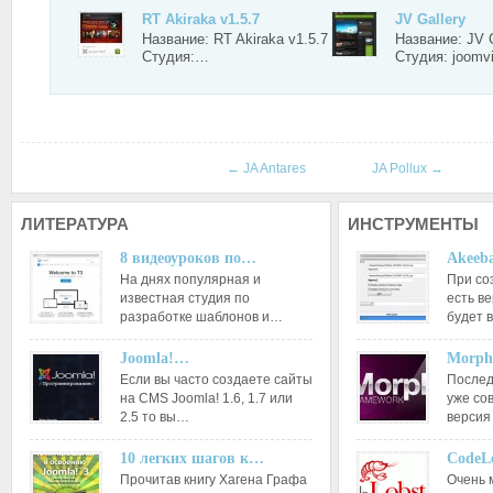
RT Akiraka v1.5.7
JV Gallery
Название: RT Akiraka v1.5.7
Название: JV G
Студия:…
Студия: joomv
←
JA Antares
JA Pollux
→
ЛИТЕРАТУРА
ИНСТРУМЕНТЫ
8 видеоуроков по…
Akeeba
На днях популярная и
При со
известная студия по
есть ве
разработке шаблонов и…
будет 
Joomla!…
Morph
Если вы часто создаете сайты
Послед
на CMS Joomla! 1.6, 1.7 или
уже со
2.5 то вы…
версия
10 легких шагов к…
CodeL
Прочитав книгу Хагена Графа
Очень 