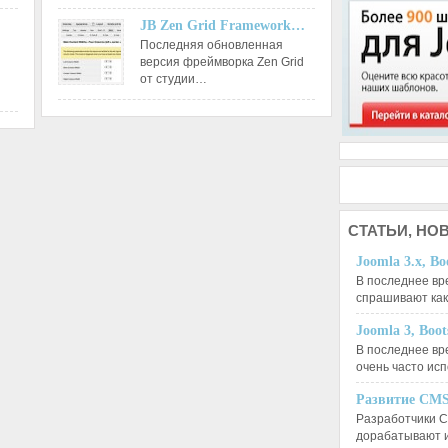
JB Zen Grid Framework…
Последняя обновленная
версия фреймворка Zen Grid
от студии…
СТАТЬИ,
НОВ
Joomla 3.x, Bo
В последнее вр
спрашивают ка
Joomla 3, Boo
В последнее вр
очень часто ис
Развитие CMS
Разработчики C
дорабатывают 