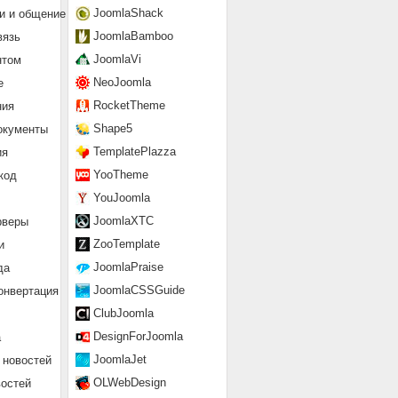
JoomlaShack
и и общение
JoomlaBamboo
вязь
JoomlaVi
нтом
NeoJoomla
е
RocketTheme
ния
Shape5
окументы
TemplatePlazza
ия
YooTheme
код
YouJoomla
JoomlaXTC
рверы
ZooTemplate
и
JoomlaPraise
да
JoomlaCSSGuide
онвертация
ClubJoomla
DesignForJoomla
а
JoomlaJet
 новостей
OLWebDesign
востей