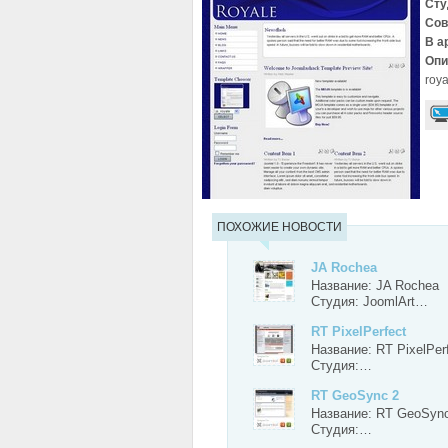
Сту
Сов
В а
Опи
roya
ПОХОЖИЕ НОВОСТИ
JA Rochea
Название: JA Rochea
Студия: JoomlArt…
RT PixelPerfect
Название: RT PixelPer
Студия:…
RT GeoSync 2
Название: RT GeoSyn
Студия:…