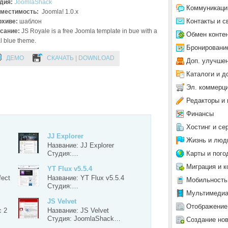
дия:
JoomlaShack
Коммуникаци
местимость:
Joomla! 1.0.x
Контакты и с
рхиве:
шаблон
сание:
JS Royale is a free Joomla template in bue with a
Обмен конте
l blue theme.
Бронировани
ДЕМО
СКАЧАТЬ | DOWNLOAD
Доп. улучше
Каталоги и д
Эл. коммерц
Редакторы и 
Финансы
Хостинг и се
JJ Explorer
Жизнь и люд
Название: JJ Explorer
Карты и пого
Студия:…
Миграция и к
YT Flux v5.5.4
fect
Название: YT Flux v5.5.4
Мобильность
Студия:…
Мультимеди
JS Velvet
Отображение
c 2
Название: JS Velvet
Студия: JoomlaShack…
Создание но