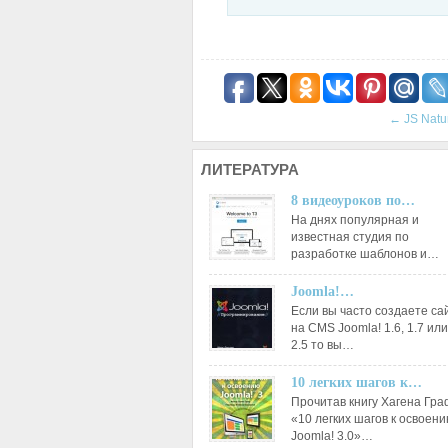
←
JS Natu
ЛИТЕРАТУРА
8 видеоуроков по…
На днях популярная и
известная студия по
разработке шаблонов и…
Joomla!…
Если вы часто создаете са
на CMS Joomla! 1.6, 1.7 или
2.5 то вы…
10 легких шагов к…
Прочитав книгу Хагена Гр
«10 легких шагов к освоен
Joomla! 3.0»…