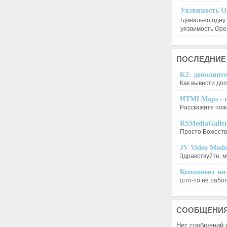
Уязвимость O
Буквально одну
уязвимость Op
ПОСЛЕДНИЕ
K2: дополните
Как вывести доп
HTMLMaps - и
Расскажите пожа
RSMediaGalle
Просто Божеств
JV Video Modu
Здравствуйте, м
Компонент инт
што-то не работа
СООБЩЕНИ
Нет сообщений 