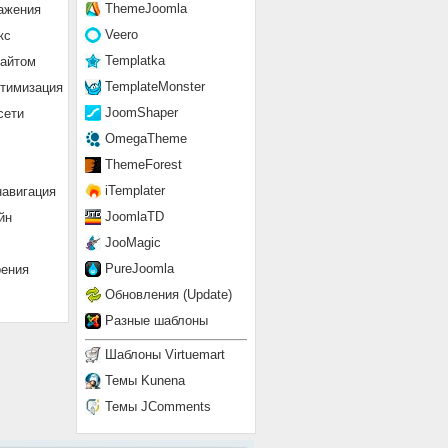
ThemeJoomla
ажения
Veero
кс
Templatka
сайтом
TemplateMonster
птимизация
JoomShaper
сети
OmegaTheme
ThemeForest
iTemplater
навигация
JoomlaTD
йн
JooMagic
PureJoomla
рения
Обновления (Update)
Разные шаблоны
Шаблоны Virtuemart
Темы Kunena
Темы JComments