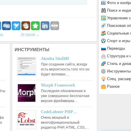
Фото и изобр
Поиск и инде
Управление 
Поисковая о
Социальные 
ra
JS Velvet
→
Спорт и игры
Переводы
ИНСТРУМЕНТЫ
Структура и 
Akeeba SiteDiff
Стиль и диза
При создании сайта, всегда
есть вероятность того что он
Инструменты
будет взломан…
Спец. расши
Morph Framework
Разное
йты
Последняя обновленная и
уже совершенно бесплатная
версия фреймворка…
CodeLobster PHP…
афа
Очень мощный и
ию
многофункциональный
редактор РНР, HTML, CSS,…