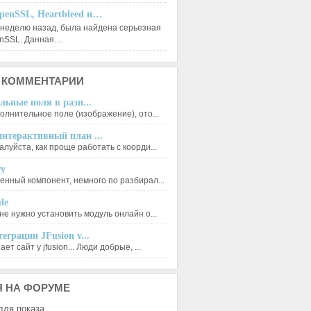
penSSL, Heartbleed и…
 неделю назад, была найдена серьезная
enSSL. Данная…
КОММЕНТАРИИ
льные поля в разн...
олнительное поле (изображение), ото...
нтерактивный план ...
луйста, как проще работать с коорди...
ry
енный компонент, немного по разбирал...
le
не нужно установить модуль онлайн о...
еграции JFusion v...
ет сайт у jfusion... Люди добрые, ...
Я
НА ФОРУМЕ
для показа