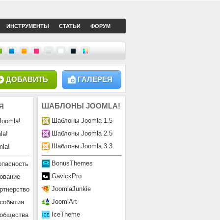
ИНСТРУМЕНТЫ
СТАТЬИ
ФОРУМ
ДОБАВИТЬ
ГАЛЕРЕЯ
ШАБЛОНЫ
JOOMLA!
Я
Шаблоны Joomla 1.5
Joomla!
Шаблоны Joomla 2.5
la!
Шаблоны Joomla 3.3
la!
BonusThemes
опасность
GavickPro
ование
JoomlaJunkie
ртнерство
JoomlArt
 события
IceTheme
ообщества