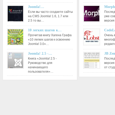
Joomla!…
Morph
Если вы часто создаете сайты
Послед
на CMS Joomla! 1.6, 1.7 или
уже со
2.5 то вы…
версия
10 легких шагов к…
CodeL
Прочитав книгу Хагена Графа
Очень 
«10 легких шагов к освоению
многоф
Joomla! 3.0»…
редакт
Joomla! 2.5 -…
JB Ze
Книга «Joomla! 2.5 -
Послед
Руководство для
версия
начинающего
от сту
пользователя»…