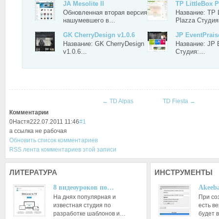
JA Mesolite II
TP LittleBox 
Обновленная вторая версия
Название: TP L
нашумевшего в…
Plazza Студи
GK CherryDesign v1.0.6
JP EventPrais
Название: GK CherryDesign
Название: JP 
v1.0.6…
Студия:…
←
TD Alpas
TD Fiesta
→
Комментарии
0
Настя2
22.07.2011 11:46
#1
а ссылка не рабочая
Обновить список комментариев
RSS лента комментариев этой записи
ЛИТЕРАТУРА
ИНСТРУМЕНТЫ
8 видеоуроков по…
Akeeba
На днях популярная и
При со
известная студия по
есть ве
разработке шаблонов и…
будет 