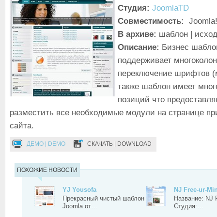
Студия:
JoomlaTD
Совместимость:
Joomla!
В архиве:
шаблон | исхо
Описание:
Бизнес шаблон
поддерживает многоколон
переключение шрифтов (
также шаблон имеет мно
позиций что предоставля
разместить все необходимые модули на странице пр
сайта.
ДЕМО | DEMO
СКАЧАТЬ | DOWNLOAD
ПОХОЖИЕ НОВОСТИ
YJ Yousofa
NJ Free-ur-Mi
Прекрасный чистый шаблон
Название: NJ F
Joomla от…
Студия:…